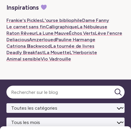
New
New
–
New
New
New
Inspirations
tab
tab
New
tab
tab
tab
tab
Frankie's Pickles
L'ourse bibliophile
Dame Fanny
Le carnet sans fin
Calligraphique
La Nébuleuse
Raton Rêveur
La Lune Mauve
Échos Verts
Lève l'encre
Deliacious
Amzerloued
Pauline Harmange
Catriona Blackwood
La tournée de livres
Deadly Breakfast
La Mouette
L'Herboriste
Animal sensible
Vio Vadrouille
Sélectionner
une
Lanc
catégorie
la
rech