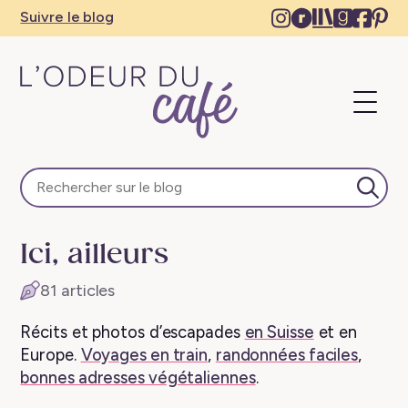
Instagram
Ravelry
The
Goodre
Face
Pi
Suivre le blog
–
–
Storygrap
–
–
–
New
New
–
New
Ne
N
tab
tab
New
tab
tab
ta
Ouvri
tab
le
menu
L'Odeur
du
Café
Lanc
–
la
Escapades
rech
Ici, ailleurs
en
train,
81 articles
créativité,
recettes
Récits et photos d’escapades
en Suisse
et en
végétaliennes
Europe.
Voyages en train
,
randonnées faciles
,
bonnes adresses végétaliennes
.