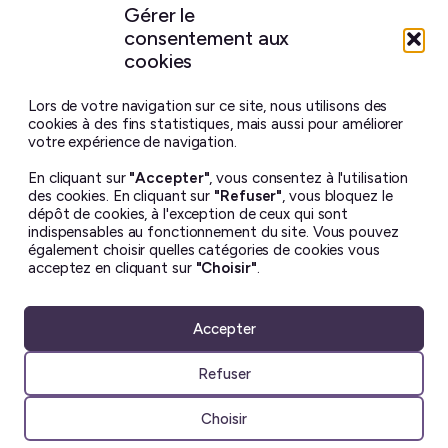
Gérer le
consentement aux
Site maison
réalisé avec
WordPress ♥
et beaucoup de café.
cookies
Vous ne trouverez sur ce blog aucun contenu créé par
intelligence artificielle générative.
J’ai pris toutes les
Lors de votre navigation sur ce site, nous utilisons des
photos moi-même, et chaque billet est écrit à la main.
cookies à des fins statistiques, mais aussi pour améliorer
votre expérience de navigation.
Le contenu de ce site est mis à disposition selon les termes
En cliquant sur
"Accepter"
, vous consentez à l'utilisation
de la license
Creative Commons BY-NC-ND 4.0
.
des cookies. En cliquant sur
"Refuser"
, vous bloquez le
Il ne peut en aucun cas être altéré ou reproduit à des fins
dépôt de cookies, à l'exception de ceux qui sont
commerciales. Si vous souhaitez utiliser une de mes photos
indispensables au fonctionnement du site. Vous pouvez
– dans un but non lucratif uniquement – merci de me
également choisir quelles catégories de cookies vous
demander la permission avant ☺︎
acceptez en cliquant sur
"Choisir"
.
Accepter
Refuser
Choisir
Articles
Instantanés
À propos
Suivre le blog