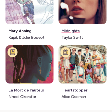
Livre:
Musique:
Mary Anning
Midnights
Kapik & Julie Bouvot
Taylor Swift
Livre:
Série:
La Mort de l'auteur
Heartstopper
Nnedi Okorafor
Alice Oseman