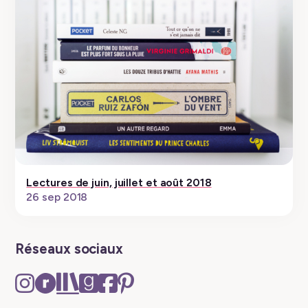
Lectures de juin, juillet et août 2018
26 sep 2018
Réseaux sociaux
Instagram
Ravelry
The
Goodreads
Facebook
Pinterest
–
–
Storygraph
–
–
–