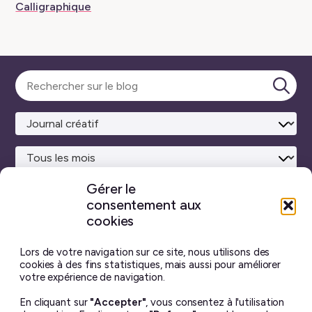
Calligraphique
Sélectionner
une
Lanc
catégorie
la
rech
Gérer le
consentement aux
Site maison
réalisé avec
WordPress ♥
et beaucoup de café.
cookies
Vous ne trouverez sur ce blog aucun contenu créé par
intelligence artificielle générative.
J’ai pris toutes les
Lors de votre navigation sur ce site, nous utilisons des
photos moi-même, et chaque billet est écrit à la main.
cookies à des fins statistiques, mais aussi pour améliorer
votre expérience de navigation.
Le contenu de ce site est mis à disposition selon les termes
En cliquant sur
"Accepter"
, vous consentez à l'utilisation
de la license
Creative Commons BY-NC-ND 4.0
.