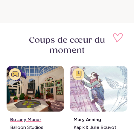
Coups de cœur
du
moment
Jeu
Livre:
Botany Manor
Mary Anning
vidéo:
Balloon Studios
Kapik & Julie Bouvot