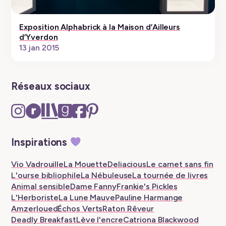
Exposition Alphabrick à la Maison d’Ailleurs
d’Yverdon
13 jan 2015
Réseaux sociaux
Instagram
Ravelry
The
Goodreads
Facebook
Pinterest
–
–
Storygraph
–
–
–
New
New
–
New
New
New
Inspirations
tab
tab
New
tab
tab
tab
tab
Vio Vadrouille
La Mouette
Deliacious
Le carnet sans fin
L'ourse bibliophile
La Nébuleuse
La tournée de livres
Animal sensible
Dame Fanny
Frankie's Pickles
L'Herboriste
La Lune Mauve
Pauline Harmange
Amzerloued
Échos Verts
Raton Rêveur
Deadly Breakfast
Lève l'encre
Catriona Blackwood