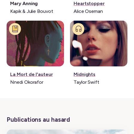
Livre:
Série:
Mary Anning
Heartstopper
Kapik & Julie Bouvot
Alice Oseman
Livre:
Musique:
La Mort de l'auteur
Midnights
Nnedi Okorafor
Taylor Swift
Publications au hasard