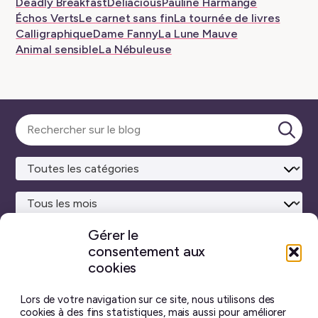
Deadly Breakfast
Deliacious
Pauline Harmange
Échos Verts
Le carnet sans fin
La tournée de livres
Calligraphique
Dame Fanny
La Lune Mauve
Animal sensible
La Nébuleuse
Sélectionner
une
Lanc
catégorie
la
rech
Gérer le
consentement aux
Site maison
réalisé avec
WordPress ♥
et beaucoup de café.
cookies
Vous ne trouverez sur ce blog aucun contenu créé par
intelligence artificielle générative.
J’ai pris toutes les
Lors de votre navigation sur ce site, nous utilisons des
photos moi-même, et chaque billet est écrit à la main.
cookies à des fins statistiques, mais aussi pour améliorer