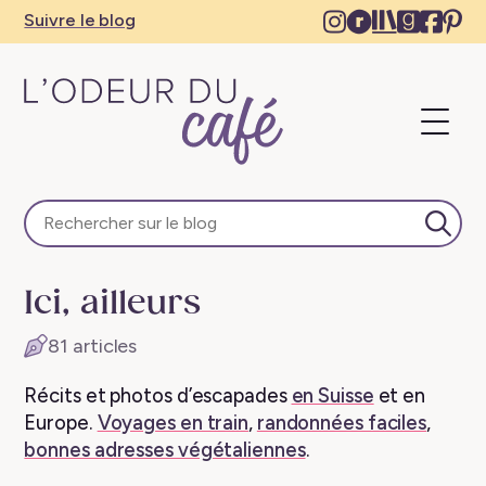
Instagram
Ravelry
The
Goodre
Face
Pi
Suivre le blog
–
–
Storygrap
–
–
–
New
New
–
New
Ne
N
tab
tab
New
tab
tab
ta
Ouvri
tab
le
menu
L'Odeur
du
Café
Lanc
–
la
Escapades
rech
Ici, ailleurs
en
train,
81 articles
créativité,
recettes
Récits et photos d’escapades
en Suisse
et en
végétaliennes
Europe.
Voyages en train
,
randonnées faciles
,
bonnes adresses végétaliennes
.