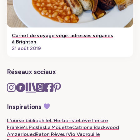
Carnet de voyage végé: adresses véganes
à Brighton
21 août 2019
Réseaux sociaux
Instagram
Ravelry
The
Goodreads
Facebook
Pinterest
–
–
Storygraph
–
–
–
New
New
–
New
New
New
Inspirations
tab
tab
New
tab
tab
tab
tab
L'ourse bibliophile
L'Herboriste
Lève l'encre
Frankie's Pickles
La Mouette
Catriona Blackwood
Amzerloued
Raton Rêveur
Vio Vadrouille