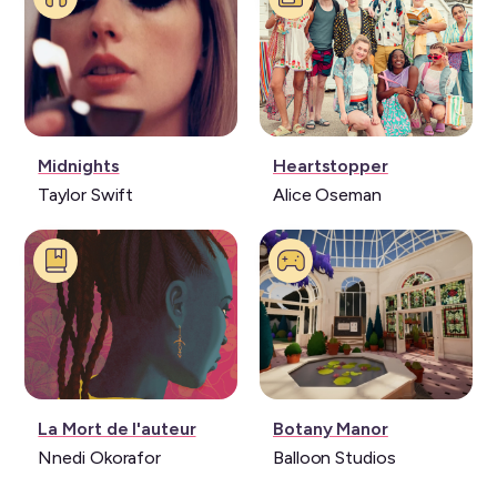
Musique:
Série:
Midnights
Heartstopper
Taylor Swift
Alice Oseman
Livre:
Jeu
La Mort de l'auteur
Botany Manor
vidéo:
Nnedi Okorafor
Balloon Studios