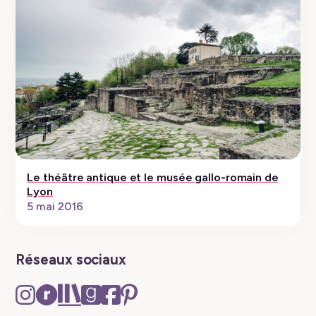
Le théâtre antique et le musée gallo-romain de
Lyon
5 mai 2016
Réseaux sociaux
Instagram
Ravelry
The
Goodreads
Facebook
Pinterest
–
–
Storygraph
–
–
–