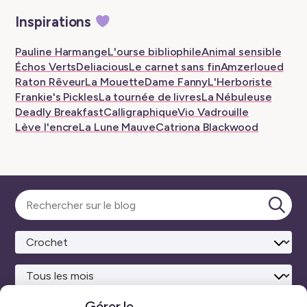
New
New
–
New
New
New
Inspirations
tab
tab
New
tab
tab
tab
tab
Pauline Harmange
L'ourse bibliophile
Animal sensible
Échos Verts
Deliacious
Le carnet sans fin
Amzerloued
Raton Rêveur
La Mouette
Dame Fanny
L'Herboriste
Frankie's Pickles
La tournée de livres
La Nébuleuse
Deadly Breakfast
Calligraphique
Vio Vadrouille
Lève l'encre
La Lune Mauve
Catriona Blackwood
Sélectionner
une
Lanc
catégorie
la
rech
Gérer le