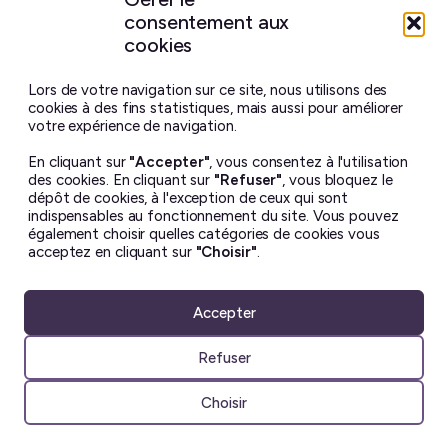
consentement aux
Site maison
réalisé avec
WordPress ♥
et beaucoup de café.
cookies
Vous ne trouverez sur ce blog aucun contenu créé par
intelligence artificielle générative.
J’ai pris toutes les
Lors de votre navigation sur ce site, nous utilisons des
photos moi-même, et chaque billet est écrit à la main.
cookies à des fins statistiques, mais aussi pour améliorer
votre expérience de navigation.
Le contenu de ce site est mis à disposition selon les termes
En cliquant sur
"Accepter"
, vous consentez à l'utilisation
de la license
Creative Commons BY-NC-ND 4.0
.
des cookies. En cliquant sur
"Refuser"
, vous bloquez le
Il ne peut en aucun cas être altéré ou reproduit à des fins
dépôt de cookies, à l'exception de ceux qui sont
commerciales. Si vous souhaitez utiliser une de mes photos
indispensables au fonctionnement du site. Vous pouvez
– dans un but non lucratif uniquement – merci de me
également choisir quelles catégories de cookies vous
demander la permission avant ☺︎
acceptez en cliquant sur
"Choisir"
.
Accepter
Refuser
Choisir
Articles
Instantanés
À propos
Suivre le blog