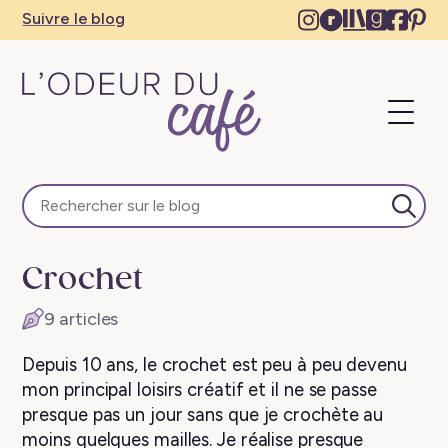
Instagram
Ravelry
The
Goodre
Face
Pi
Suivre le blog
–
–
Storygrap
–
–
–
New
New
–
New
Ne
N
tab
tab
New
tab
tab
ta
Ouvri
tab
le
menu
L'Odeur
du
Café
Lanc
–
la
Escapades
rech
Crochet
en
train,
9 articles
créativité,
recettes
Depuis 10 ans, le crochet est peu à peu devenu
végétaliennes
mon principal loisirs créatif et il ne se passe
presque pas un jour sans que je crochète au
moins quelques mailles. Je réalise presque