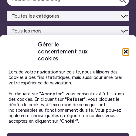
une
Lanc
catégorie
la
rech
Gérer le
consentement aux
Site maison
réalisé avec
WordPress ♥
et beaucoup de café.
cookies
Vous ne trouverez sur ce blog aucun contenu créé par
intelligence artificielle générative.
J’ai pris toutes les
Lors de votre navigation sur ce site, nous utilisons des
photos moi-même, et chaque billet est écrit à la main.
cookies à des fins statistiques, mais aussi pour améliorer
votre expérience de navigation.
Le contenu de ce site est mis à disposition selon les termes
En cliquant sur
"Accepter"
, vous consentez à l'utilisation
de la license
Creative Commons BY-NC-ND 4.0
.
des cookies. En cliquant sur
"Refuser"
, vous bloquez le
Il ne peut en aucun cas être altéré ou reproduit à des fins
dépôt de cookies, à l'exception de ceux qui sont
commerciales. Si vous souhaitez utiliser une de mes photos
indispensables au fonctionnement du site. Vous pouvez
– dans un but non lucratif uniquement – merci de me
également choisir quelles catégories de cookies vous
demander la permission avant ☺︎
acceptez en cliquant sur
"Choisir"
.