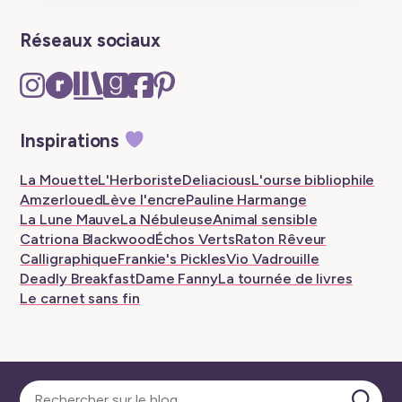
Réseaux sociaux
Instagram
Ravelry
The
Goodreads
Facebook
Pinterest
–
–
Storygraph
–
–
–
New
New
–
New
New
New
Inspirations
tab
tab
New
tab
tab
tab
tab
La Mouette
L'Herboriste
Deliacious
L'ourse bibliophile
Amzerloued
Lève l'encre
Pauline Harmange
La Lune Mauve
La Nébuleuse
Animal sensible
Catriona Blackwood
Échos Verts
Raton Rêveur
Calligraphique
Frankie's Pickles
Vio Vadrouille
Deadly Breakfast
Dame Fanny
La tournée de livres
Le carnet sans fin
Sélectionner