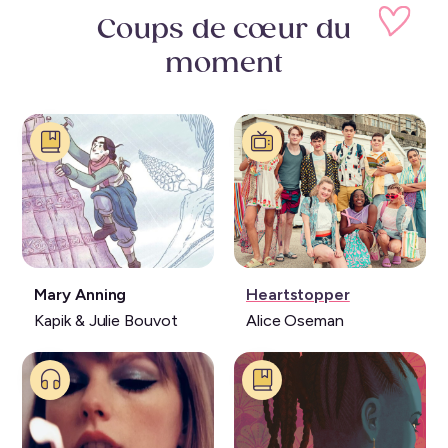
Coups de cœur
du
moment
Livre:
Série:
Mary Anning
Heartstopper
Kapik & Julie Bouvot
Alice Oseman