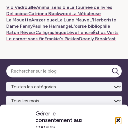
tab
Vio Vadrouille
Animal sensible
La tournée de livres
Deliacious
Catriona Blackwood
La Nébuleuse
La Mouette
Amzerloued
La Lune Mauve
L'Herboriste
Dame Fanny
Pauline Harmange
L'ourse bibliophile
Raton Rêveur
Calligraphique
Lève l'encre
Échos Verts
Le carnet sans fin
Frankie's Pickles
Deadly Breakfast
Sélectionner une catégorie
Lance
Gérer le
consentement aux
Site maison
réalisé avec
WordPress ♥
et beaucoup de café.
cookies