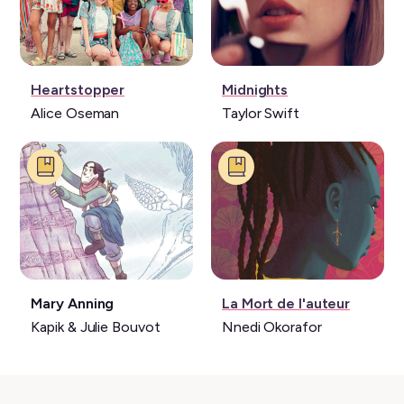
Série:
Musique:
Heartstopper
Midnights
Alice Oseman
Taylor Swift
Livre:
Livre:
Mary Anning
La Mort de l'auteur
Kapik & Julie Bouvot
Nnedi Okorafor