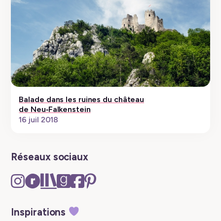
Balade dans les ruines du château
de Neu‑Falkenstein
16 juil 2018
Réseaux sociaux
Instagram
Ravelry
The
Goodreads
Facebook
Pinterest
–
–
Storygraph
–
–
–
New
New
–
New
New
New
Inspirations
tab
tab
New
tab
tab
tab