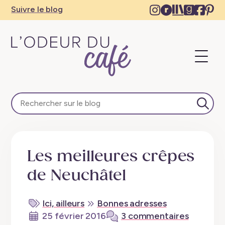
Instagram
Ravelry
The
Goodre
Face
Pi
Suivre le blog
–
–
Storygrap
–
–
–
New
New
–
New
Ne
N
tab
tab
New
tab
tab
ta
Ouvri
tab
L'Odeur du Café – Escapades en train, créativité, re
Lance
Les meilleures crêpes
de Neuchâtel
Ici, ailleurs
Bonnes adresses
25 février 2016
3 commentaires