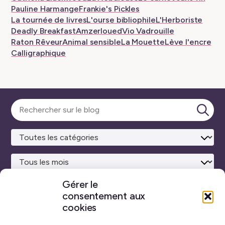
Pauline Harmange
Frankie's Pickles
La tournée de livres
L'ourse bibliophile
L'Herboriste
Deadly Breakfast
Amzerloued
Vio Vadrouille
Raton Rêveur
Animal sensible
La Mouette
Lève l'encre
Calligraphique
Sélectionner
une
Lanc
catégorie
la
rech
Gérer le
consentement aux
Site maison
réalisé avec
WordPress ♥
et beaucoup de café.
cookies
Vous ne trouverez sur ce blog aucun contenu créé par