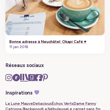
Bonne adresse à Neuchâtel: Okapi Café ♥︎
11 jan 2018
Réseaux sociaux
Instagram
Ravelry
The
Goodreads
Facebook
Pinterest
–
–
Storygraph
–
–
–
New
New
–
New
New
New
Inspirations
tab
tab
New
tab
tab
tab
tab
La Lune Mauve
Deliacious
Échos Verts
Dame Fanny
Catriona Blackwood
La Nébuleuse
Le carnet sans fin