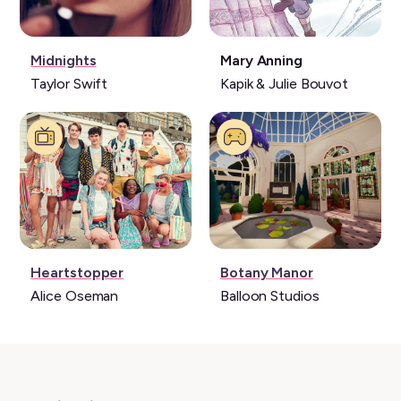
Musique:
Livre:
Midnights
Mary Anning
Taylor Swift
Kapik & Julie Bouvot
Série:
Jeu
Heartstopper
Botany Manor
vidéo:
Alice Oseman
Balloon Studios