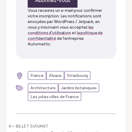
Abonnez-vous
e-
mail…
Vous recevrez un e-mail pour confirmer
votre inscription. Les notifications sont
envoyées par WordPress / Jetpack, en
vous y inscrivant vous acceptez
les
conditions d’utilisation
et
la politique de
confidentialité
de l’entreprise
Automattic.
France
Alsace
Strasbourg
Architecture
Jardins botaniques
Les jolies villes de France
:
BILLET SUIVANT