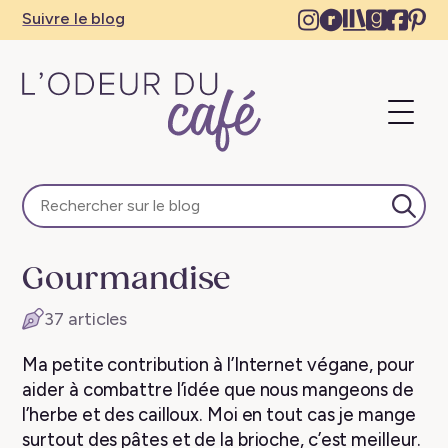
Instagram
Ravelry
The
Goodre
Face
Pi
Suivre le blog
–
–
Storygrap
–
–
–
New
New
–
New
Ne
N
tab
tab
New
tab
tab
ta
Ouvri
tab
le
menu
L'Odeur
du
Café
Lanc
–
la
Escapades
rech
Gourmandise
en
train,
37 articles
créativité,
recettes
Ma petite contribution à l’Internet végane, pour
végétaliennes
aider à combattre l’idée que nous mangeons de
l’herbe et des cailloux. Moi en tout cas je mange
surtout des pâtes et de la brioche, c’est meilleur.