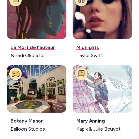
Livre:
Musique:
La Mort de l'auteur
Midnights
Nnedi Okorafor
Taylor Swift
Jeu
Livre:
Botany Manor
Mary Anning
vidéo:
Balloon Studios
Kapik & Julie Bouvot