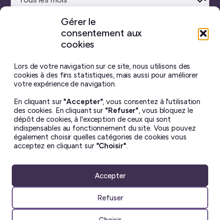
Gérer le
consentement aux
Site maison
réalisé avec
WordPress ♥
et beaucoup de café.
cookies
Vous ne trouverez sur ce blog aucun contenu créé par
intelligence artificielle générative.
J’ai pris toutes les
Lors de votre navigation sur ce site, nous utilisons des
photos moi-même, et chaque billet est écrit à la main.
cookies à des fins statistiques, mais aussi pour améliorer
votre expérience de navigation.
Le contenu de ce site est mis à disposition selon les termes
En cliquant sur
"Accepter"
, vous consentez à l'utilisation
de la license
Creative Commons BY-NC-ND 4.0
.
des cookies. En cliquant sur
"Refuser"
, vous bloquez le
Il ne peut en aucun cas être altéré ou reproduit à des fins
dépôt de cookies, à l'exception de ceux qui sont
commerciales. Si vous souhaitez utiliser une de mes photos
indispensables au fonctionnement du site. Vous pouvez
– dans un but non lucratif uniquement – merci de me
également choisir quelles catégories de cookies vous
demander la permission avant ☺︎
acceptez en cliquant sur
"Choisir"
.
Accepter
Refuser
Choisir