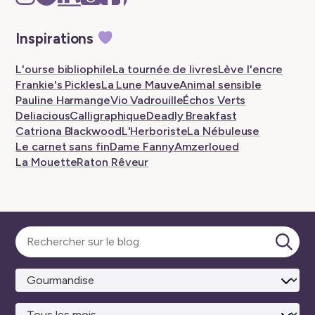
–
–
Storygraph
–
–
–
New
New
–
New
New
New
Inspirations
tab
tab
New
tab
tab
tab
tab
L'ourse bibliophile
La tournée de livres
Lève l'encre
Frankie's Pickles
La Lune Mauve
Animal sensible
Pauline Harmange
Vio Vadrouille
Échos Verts
Deliacious
Calligraphique
Deadly Breakfast
Catriona Blackwood
L'Herboriste
La Nébuleuse
Le carnet sans fin
Dame Fanny
Amzerloued
La Mouette
Raton Rêveur
Sélectionner
une
Lanc
catégorie
la
rech