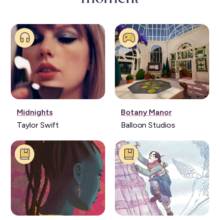
Musique:
Jeu
Midnights
Botany Manor
vidéo:
Taylor Swift
Balloon Studios