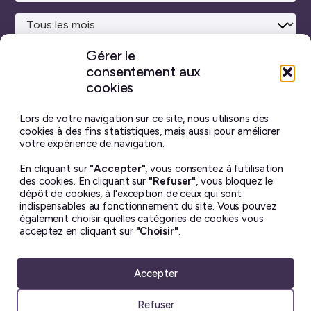
Gérer le
consentement aux
Site maison
réalisé avec
WordPress ♥
et beaucoup de café.
cookies
Vous ne trouverez sur ce blog aucun contenu créé par
intelligence artificielle générative.
J’ai pris toutes les
Lors de votre navigation sur ce site, nous utilisons des
photos moi-même, et chaque billet est écrit à la main.
cookies à des fins statistiques, mais aussi pour améliorer
votre expérience de navigation.
Le contenu de ce site est mis à disposition selon les termes
En cliquant sur
"Accepter"
, vous consentez à l'utilisation
de la license
Creative Commons BY-NC-ND 4.0
.
des cookies. En cliquant sur
"Refuser"
, vous bloquez le
Il ne peut en aucun cas être altéré ou reproduit à des fins
dépôt de cookies, à l'exception de ceux qui sont
commerciales. Si vous souhaitez utiliser une de mes photos
indispensables au fonctionnement du site. Vous pouvez
– dans un but non lucratif uniquement – merci de me
également choisir quelles catégories de cookies vous
demander la permission avant ☺︎
acceptez en cliquant sur
"Choisir"
.
Accepter
Refuser