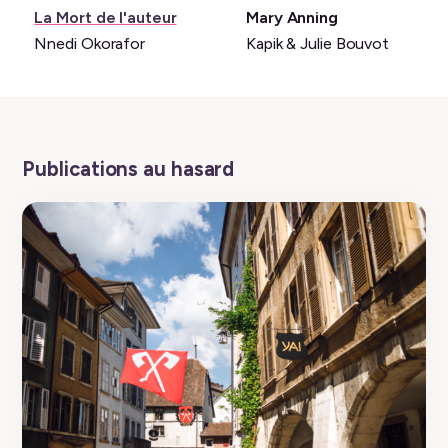
Livre:
Livre:
La Mort de l'auteur
Mary Anning
Nnedi Okorafor
Kapik & Julie Bouvot
Publications au hasard