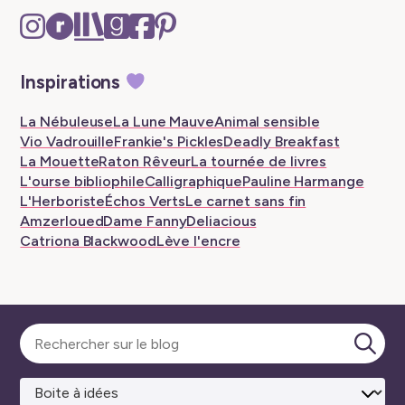
Instagram
Ravelry
The
Goodreads
Facebook
Pinterest
–
–
Storygraph
–
–
–
New
New
–
New
New
New
Inspirations
tab
tab
New
tab
tab
tab
tab
La Nébuleuse
La Lune Mauve
Animal sensible
Vio Vadrouille
Frankie's Pickles
Deadly Breakfast
La Mouette
Raton Rêveur
La tournée de livres
L'ourse bibliophile
Calligraphique
Pauline Harmange
L'Herboriste
Échos Verts
Le carnet sans fin
Amzerloued
Dame Fanny
Deliacious
Catriona Blackwood
Lève l'encre
Sélectionner
une
Lanc
catégorie
la
rech