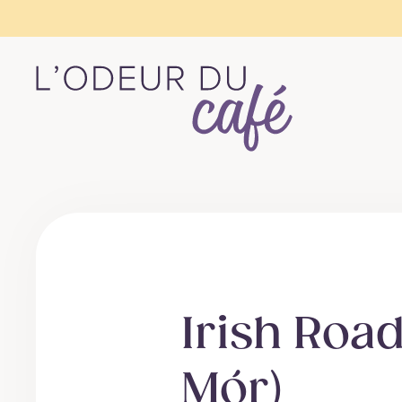
L'Odeur
du
Café
–
Escapades
en
train,
Irish Road
créativité,
recettes
Mór)
végétaliennes