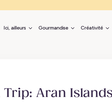
Ici, ailleurs
Gourmandise
Créativité
sub-menu Ici, ailleurs
sub-menu Gour
s
 Trip: Aran Islands