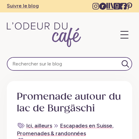
Instagram
Ravelry
The
Goodre
Face
Pi
Suivre le blog
–
–
Storygrap
–
–
–
New
New
–
New
Ne
N
tab
tab
New
tab
tab
ta
Ouvri
tab
le
menu
L'Odeur
du
Café
Lanc
–
la
Escapades
rech
en
Promenade autour du
train,
créativité,
lac de Burgäschi
recettes
végétaliennes
Ici, ailleurs
Escapades en Suisse
,
Promenades & randonnées