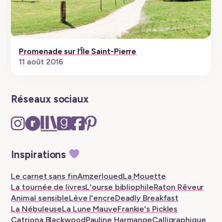
Promenade sur l’Île Saint-Pierre
11 août 2016
Réseaux sociaux
Instagram
Ravelry
The
Goodreads
Facebook
Pinterest
–
–
Storygraph
–
–
–
New
New
–
New
New
New
Inspirations
tab
tab
New
tab
tab
tab
tab
Le carnet sans fin
Amzerloued
La Mouette
La tournée de livres
L'ourse bibliophile
Raton Rêveur
Animal sensible
Lève l'encre
Deadly Breakfast
La Nébuleuse
La Lune Mauve
Frankie's Pickles
Catriona Blackwood
Pauline Harmange
Calligraphique