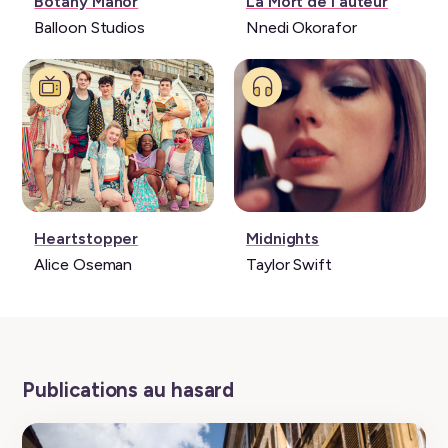
Jeu
Livre:
Botany Manor
La Mort de l'auteur
vidéo:
Balloon Studios
Nnedi Okorafor
Série:
Musique:
Heartstopper
Midnights
Alice Oseman
Taylor Swift
Publications au hasard