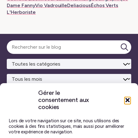
Dame Fanny
Vio Vadrouille
Deliacious
Échos Verts
L'Herboriste
Sélectionner
une
Lanc
catégorie
la
rech
Gérer le
consentement aux
Site maison
réalisé avec
WordPress ♥
et beaucoup de café.
cookies
Vous ne trouverez sur ce blog aucun contenu créé par
intelligence artificielle générative.
J’ai pris toutes les
Lors de votre navigation sur ce site, nous utilisons des
photos moi-même, et chaque billet est écrit à la main.
cookies à des fins statistiques, mais aussi pour améliorer
votre expérience de navigation.
Le contenu de ce site est mis à disposition selon les termes