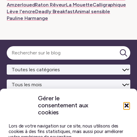
Amzerloued
Raton Rêveur
La Mouette
Calligraphique
Lève l'encre
Deadly Breakfast
Animal sensible
Pauline Harmange
Sélectionner
une
Lanc
catégorie
la
rech
Gérer le
consentement aux
Site maison
réalisé avec
WordPress ♥
et beaucoup de café.
cookies
Vous ne trouverez sur ce blog aucun contenu créé par
intelligence artificielle générative.
J’ai pris toutes les
Lors de votre navigation sur ce site, nous utilisons des
photos moi-même, et chaque billet est écrit à la main.
cookies à des fins statistiques, mais aussi pour améliorer