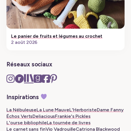
Le panier de fruits et légumes au crochet
2 août 2026
Réseaux sociaux
Instagram
Ravelry
The
Goodreads
Facebook
Pinterest
–
–
Storygraph
–
–
–
New
New
–
New
New
New
Inspirations
tab
tab
New
tab
tab
tab
tab
La Nébuleuse
La Lune Mauve
L'Herboriste
Dame Fanny
Échos Verts
Deliacious
Frankie's Pickles
L'ourse bibliophile
La tournée de livres
Le carnet sans fin
Vio Vadrouille
Catriona Blackwood