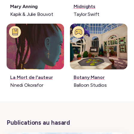
Livre:
Musique:
Mary Anning
Midnights
Kapik & Julie Bouvot
Taylor Swift
Livre:
Jeu
La Mort de l'auteur
Botany Manor
vidéo:
Nnedi Okorafor
Balloon Studios
Publications au hasard