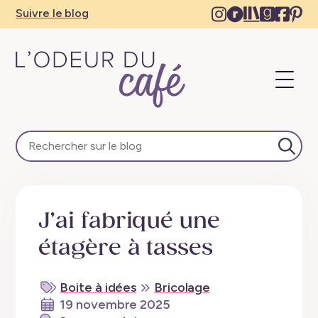
Instagram
Ravelry
The
Goodre
Face
Pi
Suivre le blog
–
–
Storygrap
–
–
–
New
New
–
New
Ne
N
tab
tab
New
tab
tab
ta
Ouvri
tab
le
menu
L'Odeur
du
Café
Lanc
–
la
Escapades
rech
en
J’ai fabriqué une
train,
créativité,
étagère à tasses
recettes
végétaliennes
Boite à idées
Bricolage
19 novembre 2025