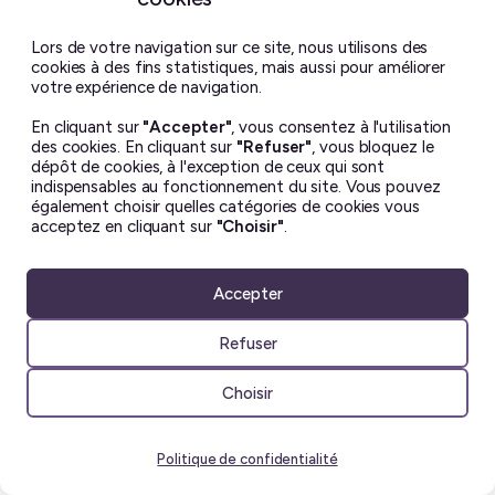
de personnes qui lui ressemblent dans les
médias occidentaux. D’une manière
Lors de votre navigation sur ce site, nous utilisons des
générale, bien qu’elle ait toujours vécu à
cookies à des fins statistiques, mais aussi pour améliorer
votre expérience de navigation.
Paris, elle est sans cesse ramenée aux
origines asiatiques de sa famille. Et
En cliquant sur
"Accepter"
, vous consentez à l'utilisation
pourtant, elle ne se sent pas non plus
des cookies. En cliquant sur
"Refuser"
, vous bloquez le
dépôt de cookies, à l'exception de ceux qui sont
assez chinoise: elle parle mal sa langue
indispensables au fonctionnement du site. Vous pouvez
maternelle, a souvent honte des clichés
également choisir quelles catégories de cookies vous
acceptez en cliquant sur
"Choisir"
.
auxquels ses proches acceptent de se
conformer, et ne connait rien de l’histoire
de sa famille, arrivée en France avant sa
Accepter
naissance.
Refuser
L’intrigue de
Jeune fille modèle
est
centrée sur la relation de Chi Chi et sa
Choisir
famille, sa mère en particulier, avec qui
elle est en conflit perpétuel. D’un côté, il y
Politique de confidentialité
a une femme qui a dû refaire sa vie à des