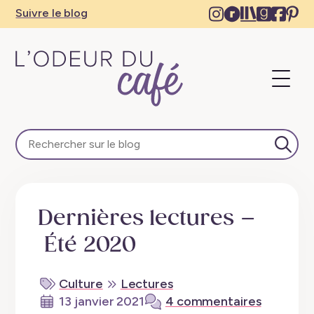
Instagram
Ravelry
The
Goodre
Face
Pi
Suivre le blog
–
–
Storygrap
–
–
–
New
New
–
New
Ne
N
tab
tab
New
tab
tab
ta
Ouvri
tab
L'Odeur du Café – Escapades en train, créativité, re
Lance
Dernières lectures –
Été 2020
Culture
Lectures
13 janvier 2021
4 commentaires