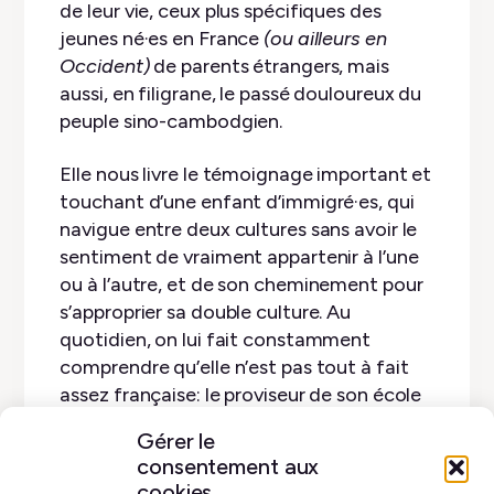
de leur vie, ceux plus spécifiques des
jeunes né·es en France
(ou ailleurs en
Occident)
de parents étrangers, mais
aussi, en filigrane, le passé douloureux du
peuple sino-cambodgien.
Elle nous livre le témoignage important et
touchant d’une enfant d’immigré·es, qui
navigue entre deux cultures sans avoir le
sentiment de vraiment appartenir à l’une
ou à l’autre, et de son cheminement pour
s’approprier sa double culture. Au
quotidien, on lui fait constamment
comprendre qu’elle n’est pas tout à fait
assez française: le proviseur de son école
écorche son nom de famille, ses
Gérer le
camarades de classe l’affublent de
consentement aux
surnoms aux relents racistes, elle voit peu
cookies