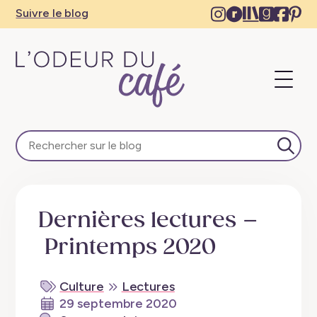
Instagram
Ravelry
The
Goodre
Face
Pi
Suivre le blog
–
–
Storygrap
–
–
–
New
New
–
New
Ne
N
tab
tab
New
tab
tab
ta
Ouvri
tab
L'Odeur du Café – Escapades en train, créativité, re
Lance
Dernières lectures –
Printemps 2020
Culture
Lectures
29 septembre 2020