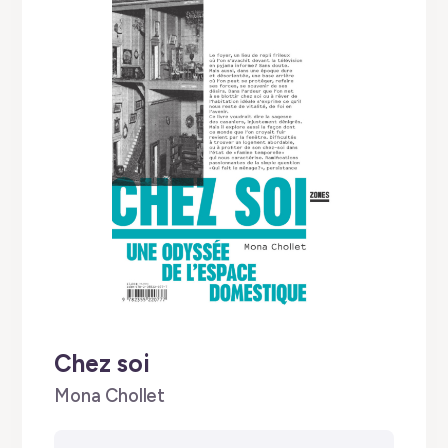
Chez soi
by
Mona Chollet
✭
✭
✭
✭
✭