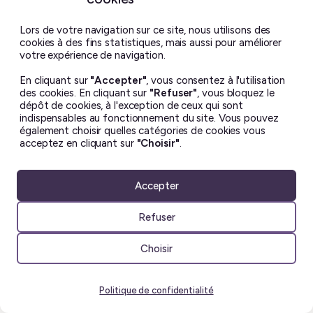
Lors de votre navigation sur ce site, nous utilisons des
Les livres de la Terre
cookies à des fins statistiques, mais aussi pour améliorer
votre expérience de navigation.
fracturée, tome 1: La
En cliquant sur
"Accepter"
, vous consentez à l'utilisation
Cinquième Saison
des cookies. En cliquant sur
"Refuser"
, vous bloquez le
dépôt de cookies, à l'exception de ceux qui sont
by
N. K. Jemisin
indispensables au fonctionnement du site. Vous pouvez
✭
✭
✭
✭
☆
également choisir quelles catégories de cookies vous
acceptez en cliquant sur
"Choisir"
.
Essun, Damaya et Syénite vivent
sur une planète ravagée par les
Accepter
cataclysmes, où des civilisations
entières disparaissent
Refuser
régulièrement, victimes d’hivers
interminables, les « cinquièmes
Choisir
saisons ». Toutes trois sont des
Orogènes: elles détiennent le
Politique de confidentialité
pouvoir d’interagir avec les