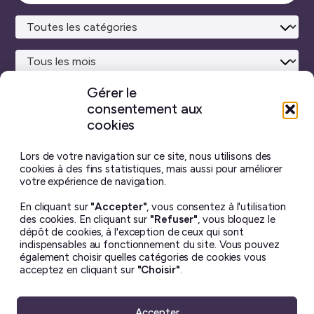
Lanc
catégorie
la
rech
Gérer le
consentement aux
Site maison
réalisé avec
WordPress ♥
et beaucoup de café.
cookies
Vous ne trouverez sur ce blog aucun contenu créé par
intelligence artificielle générative.
J’ai pris toutes les
Lors de votre navigation sur ce site, nous utilisons des
photos moi-même, et chaque billet est écrit à la main.
cookies à des fins statistiques, mais aussi pour améliorer
votre expérience de navigation.
Le contenu de ce site est mis à disposition selon les termes
En cliquant sur
"Accepter"
, vous consentez à l'utilisation
de la license
Creative Commons BY-NC-ND 4.0
.
des cookies. En cliquant sur
"Refuser"
, vous bloquez le
Il ne peut en aucun cas être altéré ou reproduit à des fins
dépôt de cookies, à l'exception de ceux qui sont
commerciales. Si vous souhaitez utiliser une de mes photos
indispensables au fonctionnement du site. Vous pouvez
– dans un but non lucratif uniquement – merci de me
également choisir quelles catégories de cookies vous
demander la permission avant ☺︎
acceptez en cliquant sur
"Choisir"
.
Accepter