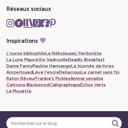
Réseaux sociaux
Instagram
Ravelry
The
Goodreads
Facebook
Pinterest
–
–
Storygraph
–
–
–
New
New
–
New
New
New
Inspirations
tab
tab
New
tab
tab
tab
tab
L'ourse bibliophile
La Nébuleuse
L'Herboriste
La Lune Mauve
Vio Vadrouille
Deadly Breakfast
Dame Fanny
Pauline Harmange
La tournée de livres
Amzerloued
Lève l'encre
Deliacious
Le carnet sans fin
Raton Rêveur
Frankie's Pickles
Animal sensible
Catriona Blackwood
Calligraphique
Échos Verts
La Mouette
Sélectionner
une