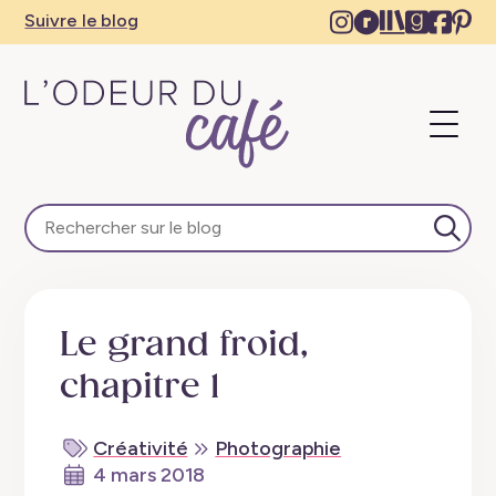
Instagram
Ravelry
The
Goodre
Face
Pi
Suivre le blog
–
–
Storygrap
–
–
–
New
New
–
New
Ne
N
tab
tab
New
tab
tab
ta
Ouvri
tab
le
menu
L'Odeur
du
Café
Lanc
–
la
Escapades
rech
en
Le grand froid,
train,
créativité,
chapitre 1
recettes
végétaliennes
Créativité
Photographie
4 mars 2018