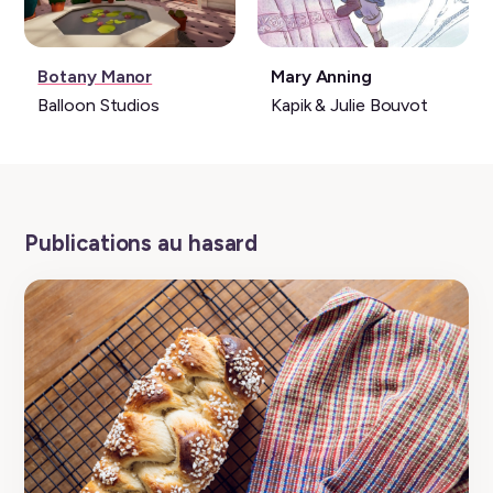
Jeu
Livre:
Botany Manor
Mary Anning
vidéo:
Balloon Studios
Kapik & Julie Bouvot
Publications au hasard