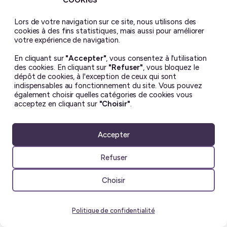
Quatre plats de pâtes végétaliens, rapides et
Lors de votre navigation sur ce site, nous utilisons des
réconfortants
cookies à des fins statistiques, mais aussi pour améliorer
27 jan 2021
votre expérience de navigation.
En cliquant sur
"Accepter"
, vous consentez à l'utilisation
des cookies. En cliquant sur
"Refuser"
, vous bloquez le
dépôt de cookies, à l'exception de ceux qui sont
indispensables au fonctionnement du site. Vous pouvez
également choisir quelles catégories de cookies vous
acceptez en cliquant sur
"Choisir"
.
Accepter
Refuser
Choisir
Trois ans de végétarisme: bilan et évolution de
Politique de confidentialité
mon rapport aux animaux ♥