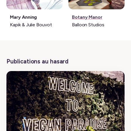
Livre:
Jeu
Mary Anning
Botany Manor
vidéo:
Kapik & Julie Bouvot
Balloon Studios
Publications au hasard