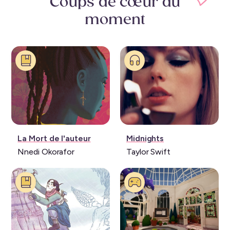
Coups de cœur
du
moment
Livre:
Musique:
La Mort de l'auteur
Midnights
Nnedi Okorafor
Taylor Swift