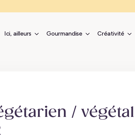
Ici, ailleurs
Gourmandise
Créativité
sub-menu Ici, ailleurs
sub-menu Gour
s
té, recettes végétaliennes
gétarien / végétal
2