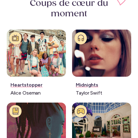
Coups de cœur
du
moment
Série:
Musique:
Heartstopper
Midnights
Alice Oseman
Taylor Swift