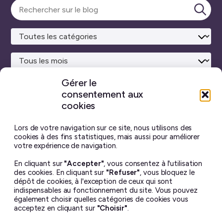
Sélectionner
une
Lanc
catégorie
la
rech
Gérer le
consentement aux
Site maison
réalisé avec
WordPress ♥
et beaucoup de café.
cookies
Vous ne trouverez sur ce blog aucun contenu créé par
intelligence artificielle générative.
J’ai pris toutes les
Lors de votre navigation sur ce site, nous utilisons des
photos moi-même, et chaque billet est écrit à la main.
cookies à des fins statistiques, mais aussi pour améliorer
votre expérience de navigation.
Le contenu de ce site est mis à disposition selon les termes
En cliquant sur
"Accepter"
, vous consentez à l'utilisation
de la license
Creative Commons BY-NC-ND 4.0
.
des cookies. En cliquant sur
"Refuser"
, vous bloquez le
Il ne peut en aucun cas être altéré ou reproduit à des fins
dépôt de cookies, à l'exception de ceux qui sont
commerciales. Si vous souhaitez utiliser une de mes photos
indispensables au fonctionnement du site. Vous pouvez
– dans un but non lucratif uniquement – merci de me
également choisir quelles catégories de cookies vous
demander la permission avant ☺︎
acceptez en cliquant sur
"Choisir"
.