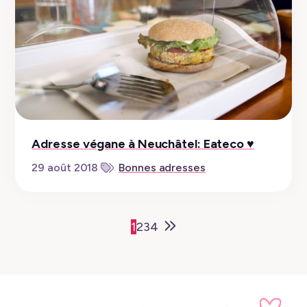
Adresse végane à Neuchâtel: Eateco ♥︎
29 août 2018
Bonnes adresses
Older
1
2
3
4
Posts