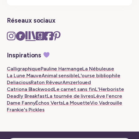
Réseaux sociaux
Instagram
Ravelry
The
Goodreads
Facebook
Pinterest
–
–
Storygraph
–
–
–
New
New
–
New
New
New
Inspirations
tab
tab
New
tab
tab
tab
tab
Calligraphique
Pauline Harmange
La Nébuleuse
La Lune Mauve
Animal sensible
L'ourse bibliophile
Deliacious
Raton Rêveur
Amzerloued
Catriona Blackwood
Le carnet sans fin
L'Herboriste
Deadly Breakfast
La tournée de livres
Lève l'encre
Dame Fanny
Échos Verts
La Mouette
Vio Vadrouille
Frankie's Pickles