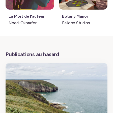
Livre:
Jeu
La Mort de l'auteur
Botany Manor
vidéo:
Nnedi Okorafor
Balloon Studios
Publications au hasard