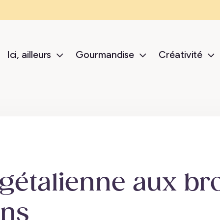
Ici, ailleurs
Gourmandise
Créativité
sub-menu Ici, ailleurs
sub-menu Gour
s
gétalienne aux bro
ons