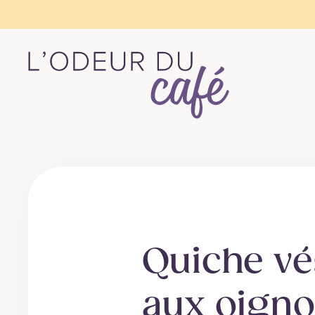
L'Odeur
du
Café
–
Escapades
en
train,
Quiche vé
créativité,
recettes
aux oign
végétaliennes