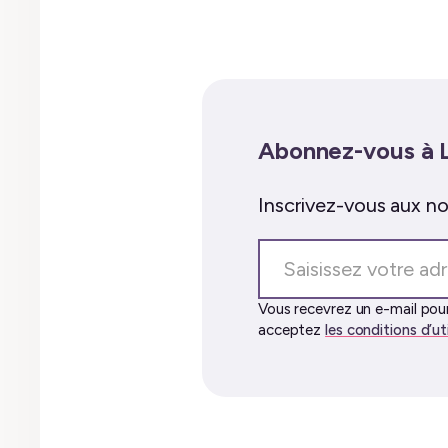
Abonnez-vous à 
Inscrivez-vous aux not
Saisissez
votre
adresse
Vous recevrez un e-mail pour
acceptez
les conditions d’ut
e-
mail…