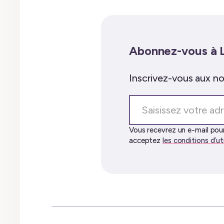
Abonnez-vous à 
Inscrivez-vous aux not
Saisissez
votre
adresse
Vous recevrez un e-mail pour
acceptez
les conditions d’ut
e-
mail…