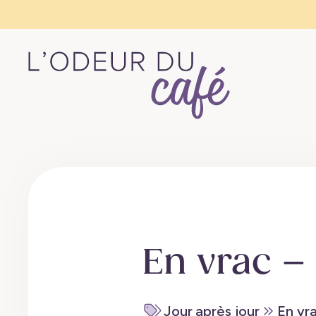
L'Odeur
du
Café
–
Escapades
en
train,
En vrac – 
créativité,
recettes
végétaliennes
Jour après jour
En vr