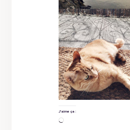
J’aime ça :
Chargement…