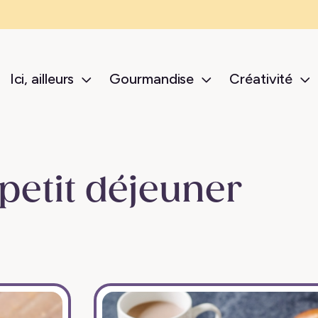
Ici, ailleurs
Gourmandise
Créativité
sub-menu Ici, ailleurs
sub-menu Gour
s
petit déjeuner