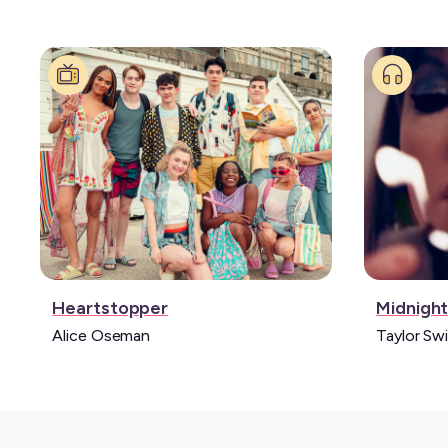
Série:
Musique
Heartstopper
Midnigh
Alice Oseman
Taylor Swi