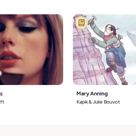
:
Livre:
ts
Mary Anning
ft
Kapik & Julie Bouvot