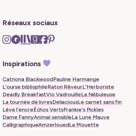
Réseaux sociaux
Instagram
Ravelry
The
Goodreads
Facebook
Pinterest
–
–
Storygraph
–
–
–
New
New
–
New
New
New
Inspirations
tab
tab
New
tab
tab
tab
tab
Catriona Blackwood
Pauline Harmange
L'ourse bibliophile
Raton Rêveur
L'Herboriste
Deadly Breakfast
Vio Vadrouille
La Nébuleuse
La tournée de livres
Deliacious
Le carnet sans fin
Lève l'encre
Échos Verts
Frankie's Pickles
Dame Fanny
Animal sensible
La Lune Mauve
Calligraphique
Amzerloued
La Mouette