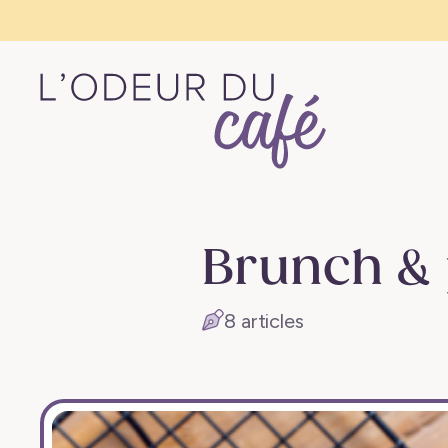
L'Odeur
du
Café
Brunch & 
–
Escapades
8 articles
en
train,
créativité,
recettes
végétaliennes