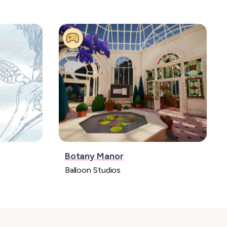
Jeu
Botany Manor
vidéo:
Balloon Studios