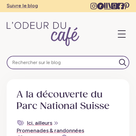
Instagram
Ravelry
The
Goodre
Face
Pi
Suivre le blog
–
–
Storygrap
–
–
–
New
New
–
New
Ne
N
tab
tab
New
tab
tab
ta
Ouvri
tab
L'Odeur du Café – Escapades en train, créativité, re
Lance
A la découverte du
Parc National Suisse
Ici, ailleurs
Promenades & randonnées