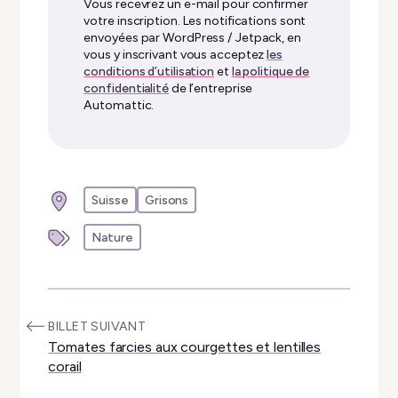
mail…
Vous recevrez un e-mail pour confirmer
votre inscription. Les notifications sont
envoyées par WordPress / Jetpack, en
vous y inscrivant vous acceptez
les
conditions d’utilisation
et
la politique de
confidentialité
de l’entreprise
Automattic.
Suisse
Grisons
Nature
:
BILLET SUIVANT
Tomates farcies aux courgettes et lentilles
corail