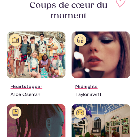
Coups de cœur
du
moment
Série:
Musique:
Heartstopper
Midnights
Alice Oseman
Taylor Swift