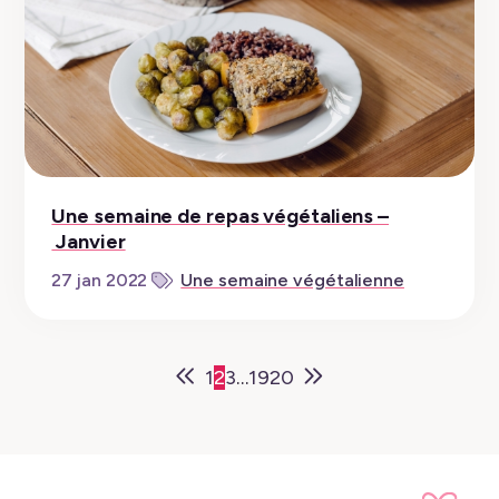
Une semaine de repas végétaliens –
Janvier
27 jan 2022
Une semaine végétalienne
Older
1
2
3
…
19
20
Posts
Newer
Posts