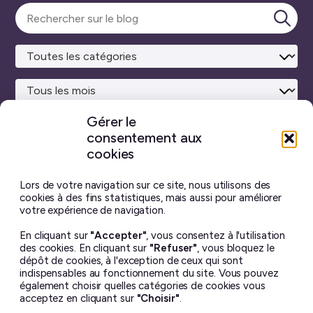
Sélectionner
une
Lanc
catégorie
la
rech
Gérer le
consentement aux
Site maison
réalisé avec
WordPress ♥
et beaucoup de café.
cookies
Vous ne trouverez sur ce blog aucun contenu créé par
intelligence artificielle générative.
J’ai pris toutes les
Lors de votre navigation sur ce site, nous utilisons des
photos moi-même, et chaque billet est écrit à la main.
cookies à des fins statistiques, mais aussi pour améliorer
votre expérience de navigation.
Le contenu de ce site est mis à disposition selon les termes
En cliquant sur
"Accepter"
, vous consentez à l'utilisation
de la license
Creative Commons BY-NC-ND 4.0
.
des cookies. En cliquant sur
"Refuser"
, vous bloquez le
Il ne peut en aucun cas être altéré ou reproduit à des fins
dépôt de cookies, à l'exception de ceux qui sont
commerciales. Si vous souhaitez utiliser une de mes photos
indispensables au fonctionnement du site. Vous pouvez
– dans un but non lucratif uniquement – merci de me
également choisir quelles catégories de cookies vous
demander la permission avant ☺︎
acceptez en cliquant sur
"Choisir"
.