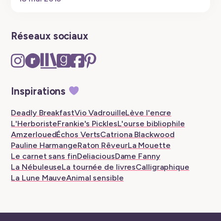
Réseaux sociaux
Instagram
Ravelry
The
Goodreads
Facebook
Pinterest
–
–
Storygraph
–
–
–
New
New
–
New
New
New
Inspirations
tab
tab
New
tab
tab
tab
tab
Deadly Breakfast
Vio Vadrouille
Lève l'encre
L'Herboriste
Frankie's Pickles
L'ourse bibliophile
Amzerloued
Échos Verts
Catriona Blackwood
Pauline Harmange
Raton Rêveur
La Mouette
Le carnet sans fin
Deliacious
Dame Fanny
La Nébuleuse
La tournée de livres
Calligraphique
La Lune Mauve
Animal sensible