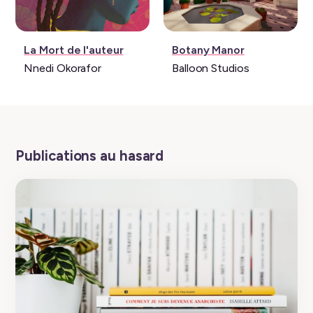
Livre:
Jeu
La Mort de l'auteur
Botany Manor
vidéo:
Nnedi Okorafor
Balloon Studios
Publications au hasard