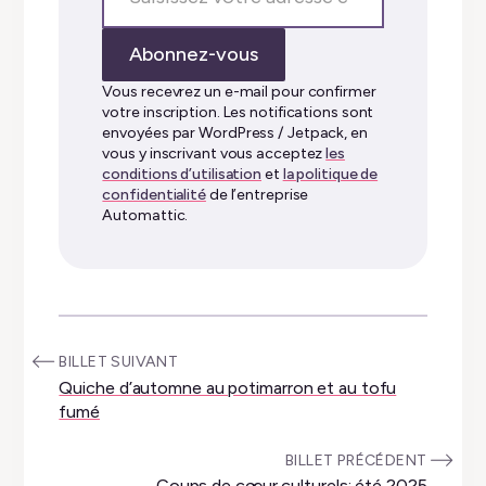
votre
adresse
Abonnez-vous
e-
mail…
Vous recevrez un e-mail pour confirmer
votre inscription. Les notifications sont
envoyées par WordPress / Jetpack, en
vous y inscrivant vous acceptez
les
conditions d’utilisation
et
la politique de
confidentialité
de l’entreprise
Automattic.
:
BILLET SUIVANT
Quiche d’automne au potimarron et au tofu
fumé
:
BILLET PRÉCÉDENT
Coups de cœur culturels: été 2025