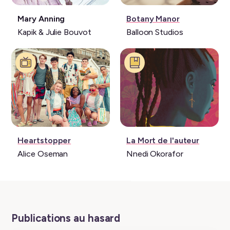
Livre:
Jeu
Mary Anning
Botany Manor
vidéo:
Kapik & Julie Bouvot
Balloon Studios
Série:
Livre:
Heartstopper
La Mort de l'auteur
Alice Oseman
Nnedi Okorafor
Publications au hasard