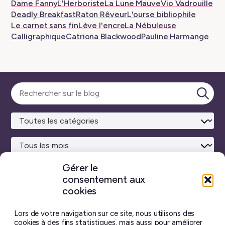
Dame Fanny
L'Herboriste
La Lune Mauve
Vio Vadrouille
Deadly Breakfast
Raton Rêveur
L'ourse bibliophile
Le carnet sans fin
Lève l'encre
La Nébuleuse
Calligraphique
Catriona Blackwood
Pauline Harmange
Sélectionner
une
Lanc
catégorie
la
rech
Gérer le
consentement aux
Site maison
réalisé avec
WordPress ♥
et beaucoup de café.
cookies
Vous ne trouverez sur ce blog aucun contenu créé par
intelligence artificielle générative.
J’ai pris toutes les
Lors de votre navigation sur ce site, nous utilisons des
photos moi-même, et chaque billet est écrit à la main.
cookies à des fins statistiques, mais aussi pour améliorer