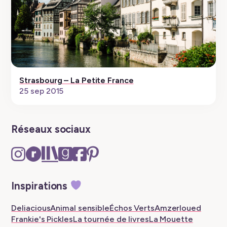
Strasbourg – La Petite France
25 sep 2015
Réseaux sociaux
Instagram
Ravelry
The
Goodreads
Facebook
Pinterest
–
–
Storygraph
–
–
–
New
New
–
New
New
New
Inspirations
tab
tab
New
tab
tab
tab
tab
Deliacious
Animal sensible
Échos Verts
Amzerloued
Frankie's Pickles
La tournée de livres
La Mouette