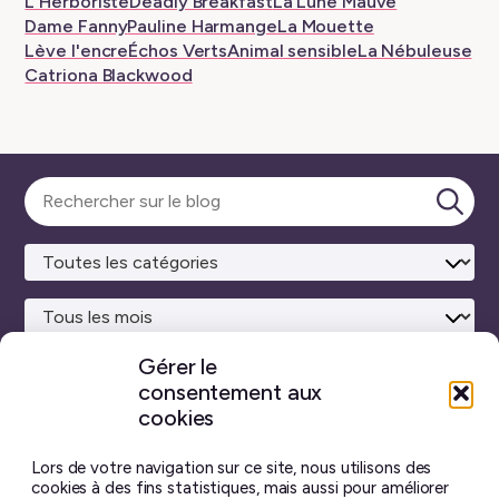
L'Herboriste
Deadly Breakfast
La Lune Mauve
Dame Fanny
Pauline Harmange
La Mouette
Lève l'encre
Échos Verts
Animal sensible
La Nébuleuse
Catriona Blackwood
Sélectionner
une
Lanc
catégorie
la
rech
Gérer le
consentement aux
Site maison
réalisé avec
WordPress ♥
et beaucoup de café.
cookies
Vous ne trouverez sur ce blog aucun contenu créé par
intelligence artificielle générative.
J’ai pris toutes les
Lors de votre navigation sur ce site, nous utilisons des
photos moi-même, et chaque billet est écrit à la main.
cookies à des fins statistiques, mais aussi pour améliorer