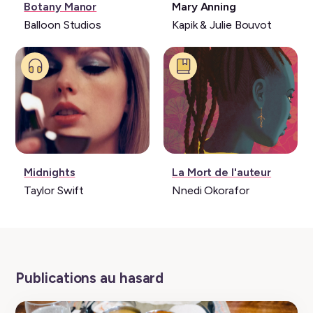
Jeu
Livre:
Botany Manor
Mary Anning
vidéo:
Balloon Studios
Kapik & Julie Bouvot
Musique:
Livre:
Midnights
La Mort de l'auteur
Taylor Swift
Nnedi Okorafor
Publications au hasard