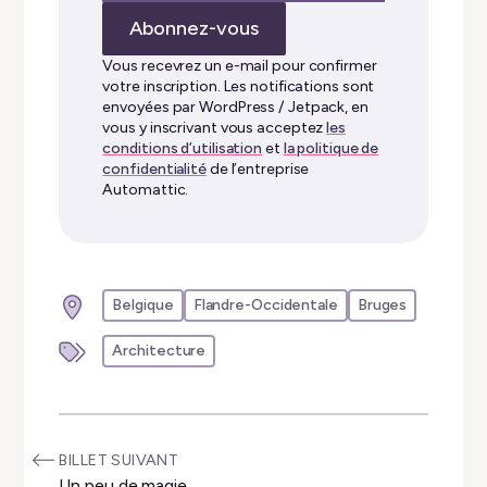
adresse
Abonnez-vous
e-
mail…
Vous recevrez un e-mail pour confirmer
votre inscription. Les notifications sont
envoyées par WordPress / Jetpack, en
vous y inscrivant vous acceptez
les
conditions d’utilisation
et
la politique de
confidentialité
de l’entreprise
Automattic.
Belgique
Flandre-Occidentale
Bruges
Architecture
:
BILLET SUIVANT
Un peu de magie