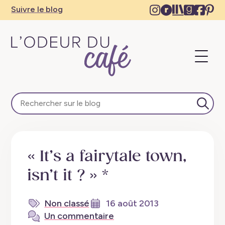
Instagram
Ravelry
The
Goodre
Face
Pi
Suivre le blog
–
–
Storygrap
–
–
–
New
New
–
New
Ne
N
tab
tab
New
tab
tab
ta
Ouvri
tab
le
menu
L'Odeur
du
Café
Lanc
–
la
Escapades
rech
en
« It’s a fairytale town,
train,
créativité,
isn’t it ? » *
recettes
végétaliennes
Non classé
16 août 2013
Un commentaire