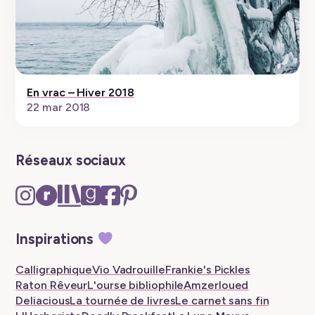
En vrac – Hiver 2018
22 mar 2018
Réseaux sociaux
Instagram
Ravelry
The
Goodreads
Facebook
Pinterest
–
–
Storygraph
–
–
–
New
New
–
New
New
New
Inspirations
tab
tab
New
tab
tab
tab
tab
Calligraphique
Vio Vadrouille
Frankie's Pickles
Raton Rêveur
L'ourse bibliophile
Amzerloued
Deliacious
La tournée de livres
Le carnet sans fin