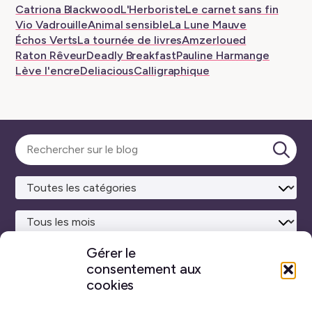
Catriona Blackwood
L'Herboriste
Le carnet sans fin
Vio Vadrouille
Animal sensible
La Lune Mauve
Échos Verts
La tournée de livres
Amzerloued
Raton Rêveur
Deadly Breakfast
Pauline Harmange
Lève l'encre
Deliacious
Calligraphique
Sélectionner
une
Lanc
catégorie
la
rech
Gérer le
consentement aux
Site maison
réalisé avec
WordPress ♥
et beaucoup de café.
cookies
Vous ne trouverez sur ce blog aucun contenu créé par
intelligence artificielle générative.
J’ai pris toutes les