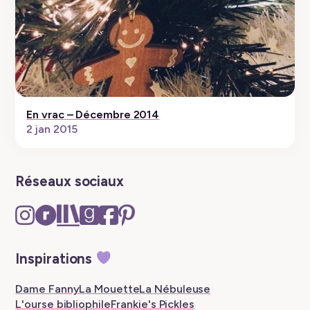
En vrac – Décembre 2014
2 jan 2015
Réseaux sociaux
Instagram
Ravelry
The
Goodreads
Facebook
Pinterest
–
–
Storygraph
–
–
–
New
New
–
New
New
New
Inspirations
tab
tab
New
tab
tab
tab
tab
Dame Fanny
La Mouette
La Nébuleuse
L'ourse bibliophile
Frankie's Pickles