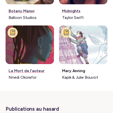
Jeu
Musique:
Botany Manor
Midnights
vidéo:
Balloon Studios
Taylor Swift
Livre:
Livre:
La Mort de l'auteur
Mary Anning
Nnedi Okorafor
Kapik & Julie Bouvot
Publications au hasard