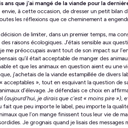
s ans que j’ai mangé de la viande pour la dernièr
’ai envie, à cette occasion, de dresser un petit bilan
 toutes les réflexions que ce cheminement a engend
ma décision de limiter, dans un premier temps, ma c
 des raisons écologiques. J’étais sensible aux quest
is je me préoccupais avant tout de son impact sur l’
ensais qu’il était acceptable de manger des anima
le et que les animaux en question aient eu une vie 
que, j’achetais de la viande estampillée de divers l
 acceptables », tout en esquivant la question de sa
 animaux d’élevage. Je défendais ce choix en affir
el
(aujourd’hui, je dirais que c’est « moins pire »)
, e
 fait que peu importe le label, peu importe la quali
animaux que l’on mange finissent tous leur vie de m
sordides. Je grognais quand je lisais des messages 