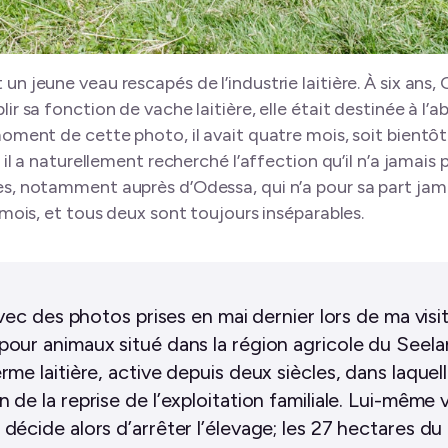
n jeune veau rescapés de l’industrie laitière. À six ans
r sa fonction de vache laitière, elle était destinée à l’a
oment de cette photo, il avait quatre mois, soit bientôt l
, il a naturellement recherché l’affection qu’il n’a jamais
s, notamment auprès d’Odessa, qui n’a pour sa part jama
 mois, et tous deux sont toujours inséparables.
 avec des photos prises en mai dernier lors de ma vis
 pour animaux situé dans la région agricole du Seel
rme laitière, active depuis deux siècles, dans laquel
n de la reprise de l’exploitation familiale. Lui-mêm
 décide alors d’arrêter l’élevage; les 27 hectares d