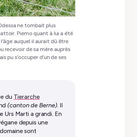
, Odessa ne tombait plus
battoir. Piemo quant à lui a été
’âge auquel il aurait dû être
 pu recevoir de sa mère auprès
is pu s’occuper d’un de ses
ite du
Tierarche
and
(canton de Berne)
. Il
le Urs Marti a grandi. En
e végane depuis une
u domaine sont