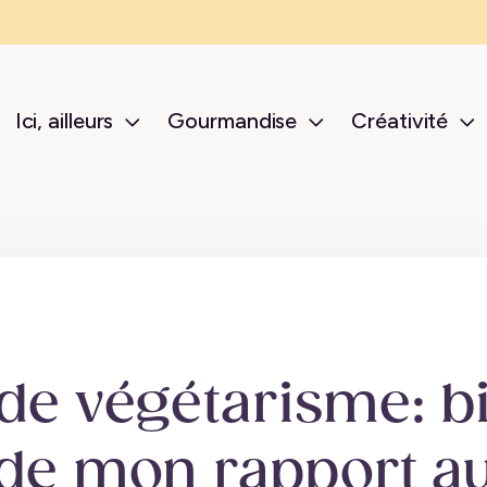
Ici, ailleurs
Gourmandise
Créativité
sub-menu Ici, ailleurs
sub-menu Gour
s
de végétarisme: bi
 de mon rapport a