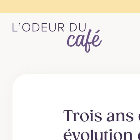
L'Odeur
du
Café
–
Escapades
en
train,
Trois ans 
créativité,
recettes
évolution
végétaliennes