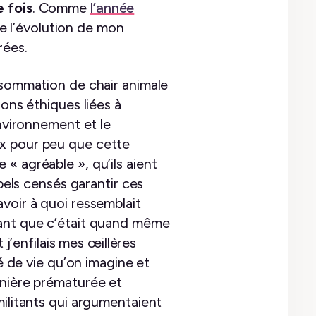
e fois
. Comme
l’année
 de l’évolution de mon
rées.
onsommation de chair animale
ions éthiques liées à
environnement et le
ux pour peu que cette
« agréable », qu’ils aient
abels censés garantir ces
voir à quoi ressemblait
mant que c’était quand même
t j’enfilais mes œillères
té de vie qu’on imagine et
anière prématurée et
militants qui argumentaient