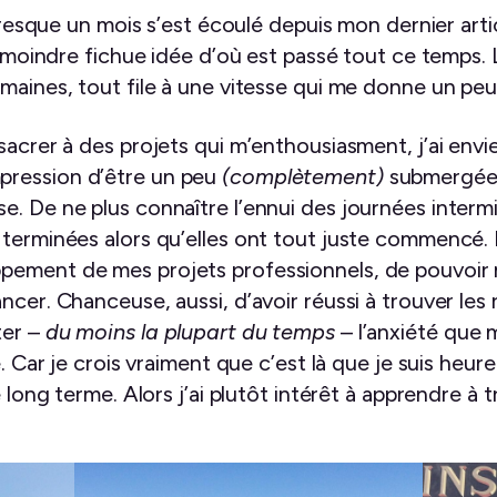
 presque un mois s’est écoulé depuis mon dernier artic
a moindre fichue idée d’où est passé tout ce temps. 
maines, tout file à une vitesse qui me donne un peu 
acrer à des projets qui m’enthousiasment, j’ai envie 
l’impression d’être un peu
(complètement)
submergée, 
e. De ne plus connaître l’ennui des journées interm
 terminées alors qu’elles ont tout juste commencé.
pement de mes projets professionnels, de pouvoir
ncer. Chanceuse, aussi, d’avoir réussi à trouver le
ter –
du moins la plupart du temps
– l’anxiété que 
e. Car je crois vraiment que c’est là que je suis heu
e long terme. Alors j’ai plutôt intérêt à apprendre à