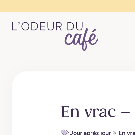
L'Odeur
du
Café
–
Escapades
en
train,
En vrac – 
créativité,
recettes
végétaliennes
Jour après jour
En vr