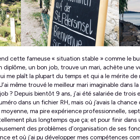
end cette fameuse « situation stable » comme le but
on diplôme, un bon job, trouve un mari, achète une vo
i me plaît la plupart du temps et qui a le mérite d
J’ai même trouvé le meilleur mari imaginable dans la 
 job ? Depuis bientôt 9 ans, j’ai été salariée de trois
uméro dans un fichier RH, mais où j’avais la chance d
e moyenne, ma pire expérience professionnelle, s
ellement plus longtemps que ça; et pour finir dans 
reusement des problèmes d’organisation de ses fonda
iance et où j’ai pu développer mes compétences co