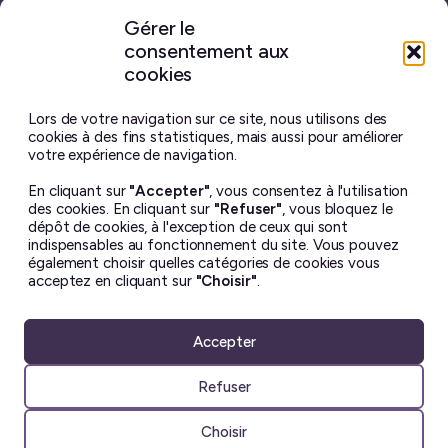
Gérer le
consentement aux
Site maison
réalisé avec
WordPress ♥
et beaucoup de café.
cookies
Vous ne trouverez sur ce blog aucun contenu créé par
intelligence artificielle générative.
J’ai pris toutes les
Lors de votre navigation sur ce site, nous utilisons des
photos moi-même, et chaque billet est écrit à la main.
cookies à des fins statistiques, mais aussi pour améliorer
votre expérience de navigation.
Le contenu de ce site est mis à disposition selon les termes
En cliquant sur
"Accepter"
, vous consentez à l'utilisation
de la license
Creative Commons BY-NC-ND 4.0
.
des cookies. En cliquant sur
"Refuser"
, vous bloquez le
Il ne peut en aucun cas être altéré ou reproduit à des fins
dépôt de cookies, à l'exception de ceux qui sont
commerciales. Si vous souhaitez utiliser une de mes photos
indispensables au fonctionnement du site. Vous pouvez
– dans un but non lucratif uniquement – merci de me
également choisir quelles catégories de cookies vous
demander la permission avant ☺︎
acceptez en cliquant sur
"Choisir"
.
Accepter
Refuser
Choisir