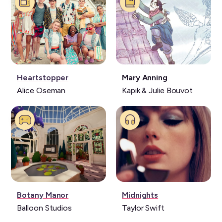
Série:
Livre:
Heartstopper
Mary Anning
Alice Oseman
Kapik & Julie Bouvot
Jeu
Musique:
Botany Manor
Midnights
vidéo:
Balloon Studios
Taylor Swift