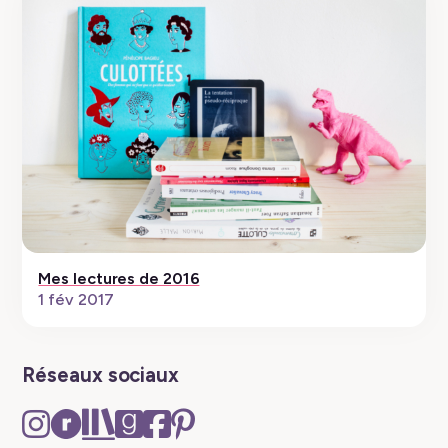
Mes lectures de 2016
1 fév 2017
Réseaux sociaux
Instagram
Ravelry
The
Goodreads
Facebook
Pinterest
–
–
Storygraph
–
–
–