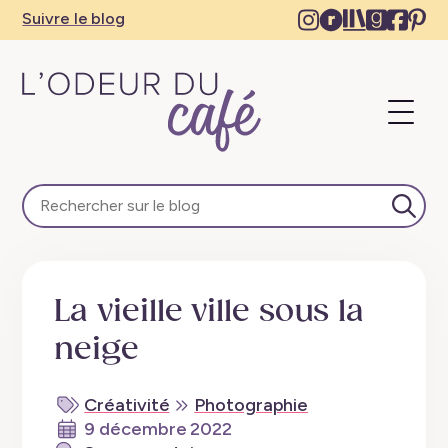
Instagram
Ravelry
The
Goodre
Face
Pi
Suivre le blog
–
–
Storygrap
–
–
–
New
New
–
New
Ne
N
tab
tab
New
tab
tab
ta
Ouvri
tab
le
menu
L'Odeur
du
Café
Lanc
–
la
Escapades
rech
en
La vieille ville sous la
train,
créativité,
neige
recettes
végétaliennes
Créativité
Photographie
9 décembre 2022