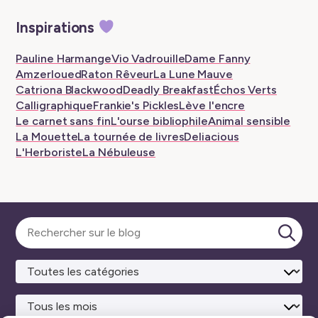
New
New
–
New
New
New
Inspirations
tab
tab
New
tab
tab
tab
tab
Pauline Harmange
Vio Vadrouille
Dame Fanny
Amzerloued
Raton Rêveur
La Lune Mauve
Catriona Blackwood
Deadly Breakfast
Échos Verts
Calligraphique
Frankie's Pickles
Lève l'encre
Le carnet sans fin
L'ourse bibliophile
Animal sensible
La Mouette
La tournée de livres
Deliacious
L'Herboriste
La Nébuleuse
Sélectionner
une
Lanc
catégorie
la
rech