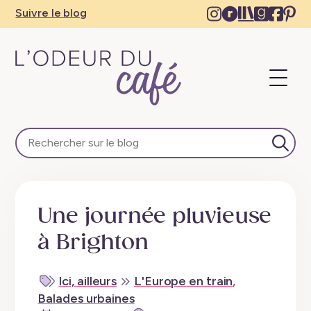
Instagram
Ravelry
The
Goodre
Face
Pi
Suivre le blog
–
–
Storygrap
–
–
–
New
New
–
New
Ne
N
tab
tab
New
tab
tab
ta
Ouvri
tab
le
menu
L'Odeur
du
Café
Lanc
–
la
Escapades
rech
en
Une journée pluvieuse
train,
créativité,
à Brighton
recettes
végétaliennes
Ici, ailleurs
L'Europe en train
,
Balades urbaines