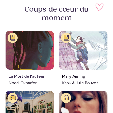
Coups de cœur
du
moment
Livre:
Livre:
La Mort de l'auteur
Mary Anning
Nnedi Okorafor
Kapik & Julie Bouvot