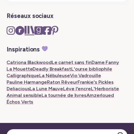
Réseaux sociaux
Instagram
Ravelry
The
Goodreads
Facebook
Pinterest
–
–
Storygraph
–
–
–
New
New
–
New
New
New
Inspirations
tab
tab
New
tab
tab
tab
tab
Catriona Blackwood
Le carnet sans fin
Dame Fanny
La Mouette
Deadly Breakfast
L'ourse bibliophile
Calligraphique
La Nébuleuse
Vio Vadrouille
Pauline Harmange
Raton Rêveur
Frankie's Pickles
Deliacious
La Lune Mauve
Lève l'encre
L'Herboriste
Animal sensible
La tournée de livres
Amzerloued
Échos Verts
Sélectionner une catégorie