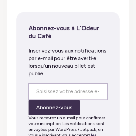
Abonnez-vous à L'Odeur
du Café
Inscrivez-vous aux notifications
par e-mail pour être averti·e
lorsqu'un nouveau billet est
publié.
Saisissez
votre
adresse
Abonnez-vous
e-
mail…
Vous recevrez un e-mail pour confirmer
votre inscription. Les notifications sont
envoyées par WordPress / Jetpack, en
vous y inscrivant vous acceptez
les