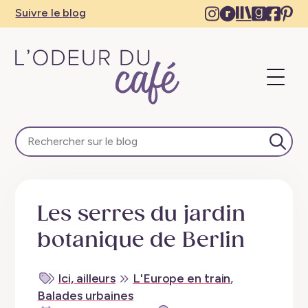
Instagram
Ravelry
The
Goodre
Face
Pi
Suivre le blog
–
–
Storygrap
–
–
–
New
New
–
New
Ne
N
tab
tab
New
tab
tab
ta
Ouvri
tab
L'Odeur du Café – Escapades en train, créativité, re
Lance
Les serres du jardin
botanique de Berlin
Ici, ailleurs
L'Europe en train
,
Balades urbaines