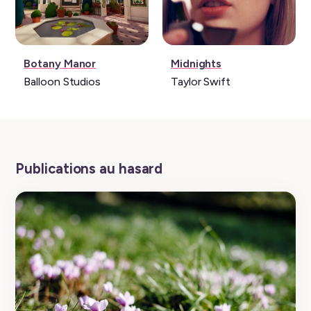
Jeu vidéo:
Musique:
Botany Manor
Midnights
Balloon Studios
Taylor Swift
Publications au hasard