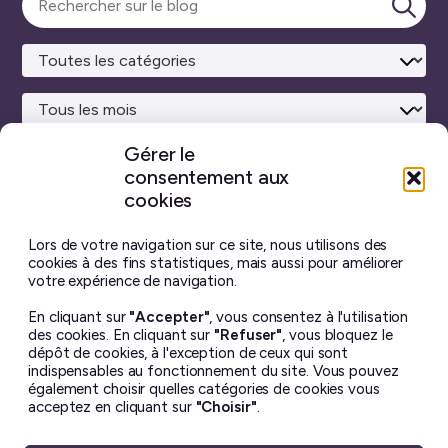
Lance
Gérer le
consentement aux
Site maison
réalisé avec
WordPress ♥
et beaucoup de café.
cookies
Vous ne trouverez sur ce blog aucun contenu créé par
intelligence artificielle générative.
J’ai pris toutes les
Lors de votre navigation sur ce site, nous utilisons des
photos moi-même, et chaque billet est écrit à la main.
cookies à des fins statistiques, mais aussi pour améliorer
votre expérience de navigation.
Le contenu de ce site est mis à disposition selon les termes
En cliquant sur
"Accepter"
, vous consentez à l'utilisation
de la license
Creative Commons BY-NC-ND 4.0
.
des cookies. En cliquant sur
"Refuser"
, vous bloquez le
Il ne peut en aucun cas être altéré ou reproduit à des fins
dépôt de cookies, à l'exception de ceux qui sont
commerciales. Si vous souhaitez utiliser une de mes photos
indispensables au fonctionnement du site. Vous pouvez
– dans un but non lucratif uniquement – merci de me
également choisir quelles catégories de cookies vous
demander la permission avant ☺︎
acceptez en cliquant sur
"Choisir"
.