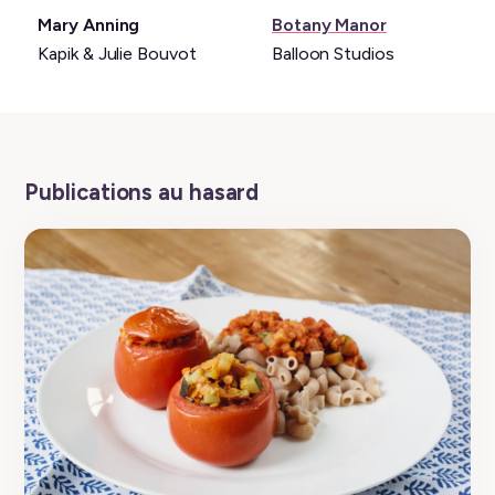
Livre:
Jeu
Mary Anning
Botany Manor
vidéo:
Kapik & Julie Bouvot
Balloon Studios
Publications au hasard