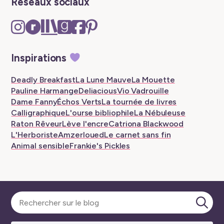
Réseaux sociaux
Instagram
Ravelry
The
Goodreads
Facebook
Pinterest
–
–
Storygraph
–
–
–
New
New
–
New
New
New
Inspirations
tab
tab
New
tab
tab
tab
tab
Deadly Breakfast
La Lune Mauve
La Mouette
Pauline Harmange
Deliacious
Vio Vadrouille
Dame Fanny
Échos Verts
La tournée de livres
Calligraphique
L'ourse bibliophile
La Nébuleuse
Raton Rêveur
Lève l'encre
Catriona Blackwood
L'Herboriste
Amzerloued
Le carnet sans fin
Animal sensible
Frankie's Pickles
Sélectionner
une
Lanc
catégorie