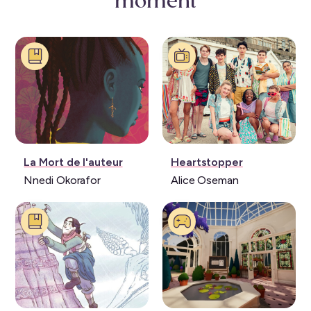
moment
Livre:
Série:
La Mort de l'auteur
Heartstopper
Nnedi Okorafor
Alice Oseman