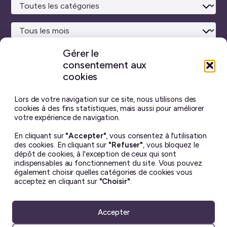
la
rech
Gérer le
consentement aux
Site maison
réalisé avec
WordPress ♥
et beaucoup de café.
cookies
Vous ne trouverez sur ce blog aucun contenu créé par
intelligence artificielle générative.
J’ai pris toutes les
Lors de votre navigation sur ce site, nous utilisons des
photos moi-même, et chaque billet est écrit à la main.
cookies à des fins statistiques, mais aussi pour améliorer
votre expérience de navigation.
Le contenu de ce site est mis à disposition selon les termes
En cliquant sur
"Accepter"
, vous consentez à l'utilisation
de la license
Creative Commons BY-NC-ND 4.0
.
des cookies. En cliquant sur
"Refuser"
, vous bloquez le
Il ne peut en aucun cas être altéré ou reproduit à des fins
dépôt de cookies, à l'exception de ceux qui sont
commerciales. Si vous souhaitez utiliser une de mes photos
indispensables au fonctionnement du site. Vous pouvez
– dans un but non lucratif uniquement – merci de me
également choisir quelles catégories de cookies vous
demander la permission avant ☺︎
acceptez en cliquant sur
"Choisir"
.
Accepter