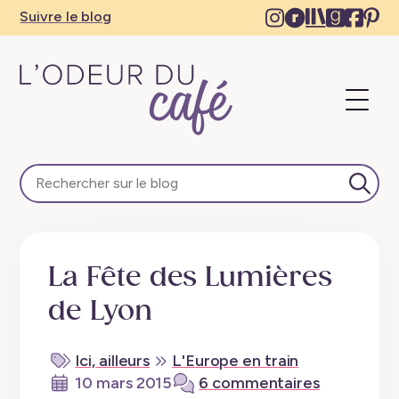
Instagram
Ravelry
The
Goodre
Face
Pi
Suivre le blog
–
–
Storygrap
–
–
–
New
New
–
New
Ne
N
tab
tab
New
tab
tab
ta
Ouvri
tab
le
menu
L'Odeur
du
Café
Lanc
–
la
Escapades
rech
en
La Fête des Lumières
train,
créativité,
de Lyon
recettes
végétaliennes
Ici, ailleurs
L'Europe en train
10 mars 2015
6 commentaires