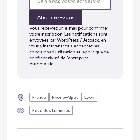
votre
adresse
Abonnez-vous
e-
mail…
Vous recevrez un e-mail pour confirmer
votre inscription. Les notifications sont
envoyées par WordPress / Jetpack, en
vous y inscrivant vous acceptez
les
conditions d’utilisation
et
la politique de
confidentialité
de l’entreprise
Automattic.
France
Rhône-Alpes
Lyon
Fête des Lumières