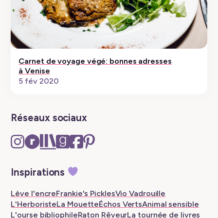
Carnet de voyage végé: bonnes adresses
à Venise
5 fév 2020
Réseaux sociaux
Instagram
Ravelry
The
Goodreads
Facebook
Pinterest
–
–
Storygraph
–
–
–
New
New
–
New
New
New
Inspirations
tab
tab
New
tab
tab
tab
tab
Lève l'encre
Frankie's Pickles
Vio Vadrouille
L'Herboriste
La Mouette
Échos Verts
Animal sensible
L'ourse bibliophile
Raton Rêveur
La tournée de livres