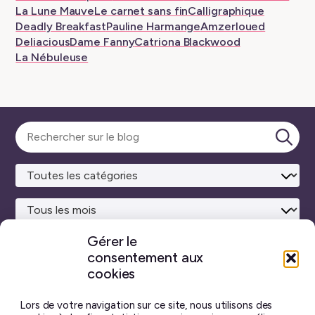
La Lune Mauve
Le carnet sans fin
Calligraphique
Deadly Breakfast
Pauline Harmange
Amzerloued
Deliacious
Dame Fanny
Catriona Blackwood
La Nébuleuse
Sélectionner
une
Lanc
catégorie
la
rech
Gérer le
consentement aux
Site maison
réalisé avec
WordPress ♥
et beaucoup de café.
cookies
Vous ne trouverez sur ce blog aucun contenu créé par
intelligence artificielle générative.
J’ai pris toutes les
Lors de votre navigation sur ce site, nous utilisons des