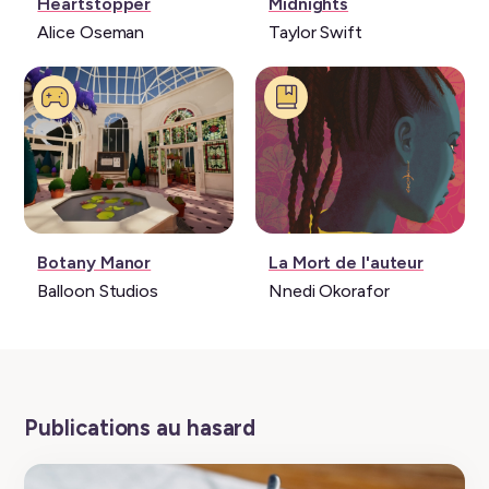
Série:
Musique:
Heartstopper
Midnights
Alice Oseman
Taylor Swift
Jeu
Livre:
Botany Manor
La Mort de l'auteur
vidéo:
Balloon Studios
Nnedi Okorafor
Publications au hasard