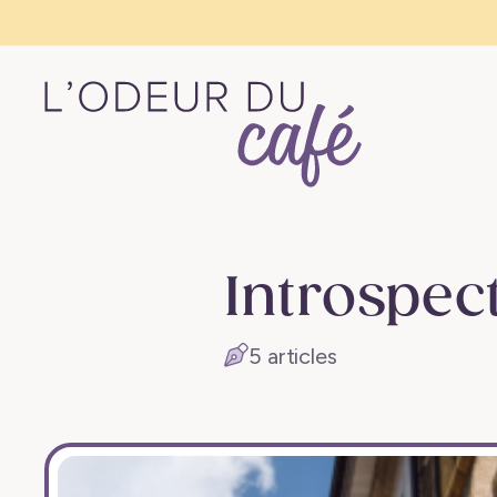
L'Odeur
du
Café
Introspec
–
Escapades
5 articles
en
train,
créativité,
recettes
végétaliennes