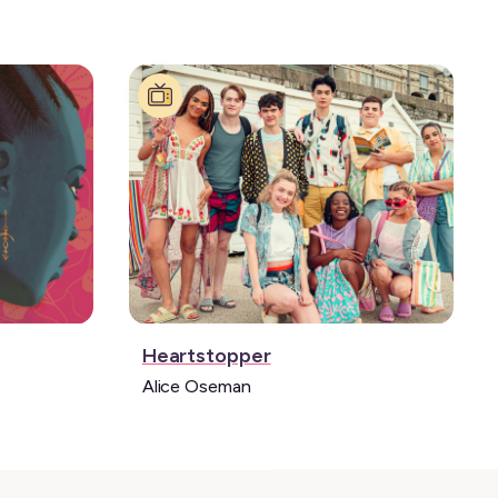
Série:
Heartstopper
Alice Oseman