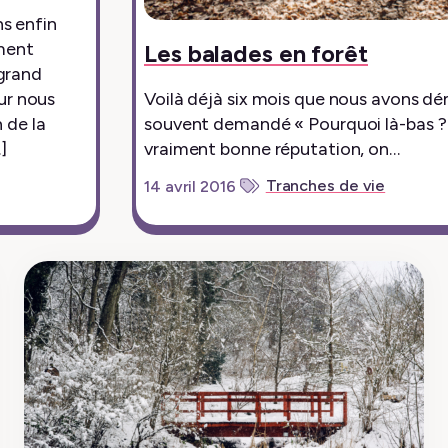
ns enfin
ment
Les balades en forêt
 grand
ur nous
Voilà déjà six mois que nous avons dé
n de la
souvent demandé « Pourquoi là-bas ? P
]
vraiment bonne réputation, on…
Tranches de vie
14 avril 2016