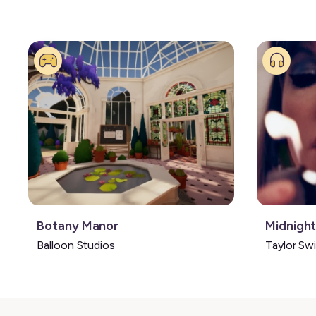
Jeu
Musique
Botany Manor
Midnigh
vidéo:
Balloon Studios
Taylor Swi