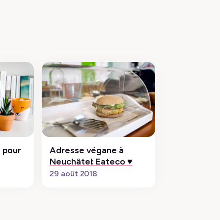
es pour
Adresse végane à
Neuchâtel: Eateco ♥︎
29 août 2018