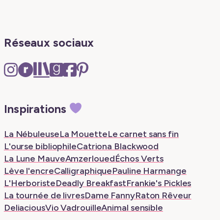
Réseaux sociaux
Instagram
Ravelry
The
Goodreads
Facebook
Pinterest
–
–
Storygraph
–
–
–
New
New
–
New
New
New
Inspirations
tab
tab
New
tab
tab
tab
tab
La Nébuleuse
La Mouette
Le carnet sans fin
L'ourse bibliophile
Catriona Blackwood
La Lune Mauve
Amzerloued
Échos Verts
Lève l'encre
Calligraphique
Pauline Harmange
L'Herboriste
Deadly Breakfast
Frankie's Pickles
La tournée de livres
Dame Fanny
Raton Rêveur
Deliacious
Vio Vadrouille
Animal sensible