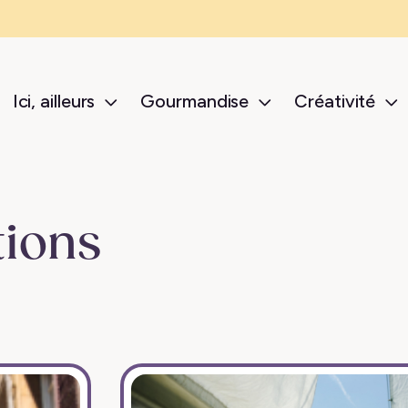
Ici, ailleurs
Gourmandise
Créativité
sub-menu Ici, ailleurs
sub-menu Gour
s
tions