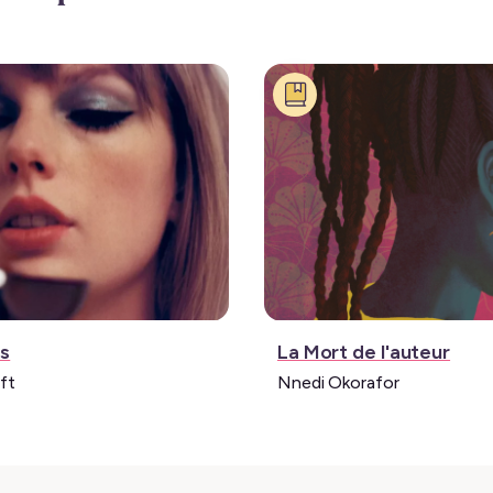
:
Livre:
ts
La Mort de l'auteur
ft
Nnedi Okorafor