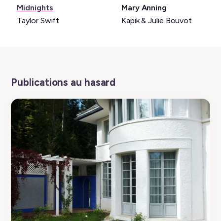
Musique:
Livre:
Midnights
Mary Anning
Taylor Swift
Kapik & Julie Bouvot
Publications au hasard