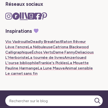
Réseaux sociaux
Instagram
Ravelry
The
Goodreads
Facebook
Pinterest
–
–
Storygraph
–
–
–
New
New
–
New
New
New
Inspirations
tab
tab
New
tab
tab
tab
tab
Vio Vadrouille
Deadly Breakfast
Raton Rêveur
Lève l'encre
La Nébuleuse
Catriona Blackwood
Calligraphique
Échos Verts
Dame Fanny
Deliacious
L'Herboriste
La tournée de livres
Amzerloued
L'ourse bibliophile
Frankie's Pickles
La Mouette
Pauline Harmange
La Lune Mauve
Animal sensible
Le carnet sans fin
Sélectionner
une
catégorie