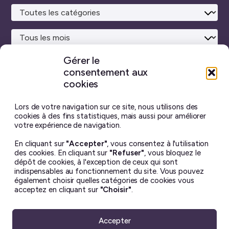
Lanc
la
rech
Gérer le
consentement aux
Site maison
réalisé avec
WordPress ♥
et beaucoup de café.
cookies
Vous ne trouverez sur ce blog aucun contenu créé par
intelligence artificielle générative.
J’ai pris toutes les
Lors de votre navigation sur ce site, nous utilisons des
photos moi-même, et chaque billet est écrit à la main.
cookies à des fins statistiques, mais aussi pour améliorer
votre expérience de navigation.
Le contenu de ce site est mis à disposition selon les termes
En cliquant sur
"Accepter"
, vous consentez à l'utilisation
de la license
Creative Commons BY-NC-ND 4.0
.
des cookies. En cliquant sur
"Refuser"
, vous bloquez le
Il ne peut en aucun cas être altéré ou reproduit à des fins
dépôt de cookies, à l'exception de ceux qui sont
commerciales. Si vous souhaitez utiliser une de mes photos
indispensables au fonctionnement du site. Vous pouvez
– dans un but non lucratif uniquement – merci de me
également choisir quelles catégories de cookies vous
demander la permission avant ☺︎
acceptez en cliquant sur
"Choisir"
.
Accepter