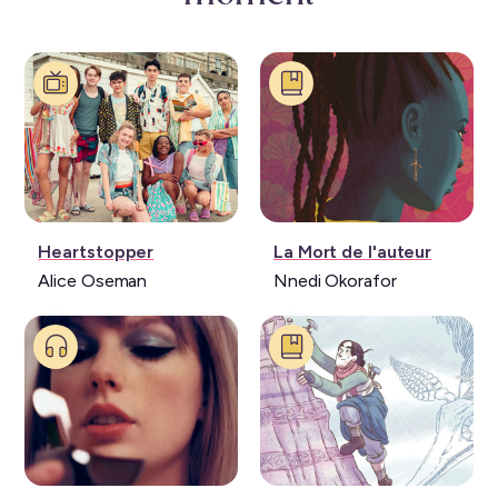
Série:
Livre:
Heartstopper
La Mort de l'auteur
Alice Oseman
Nnedi Okorafor