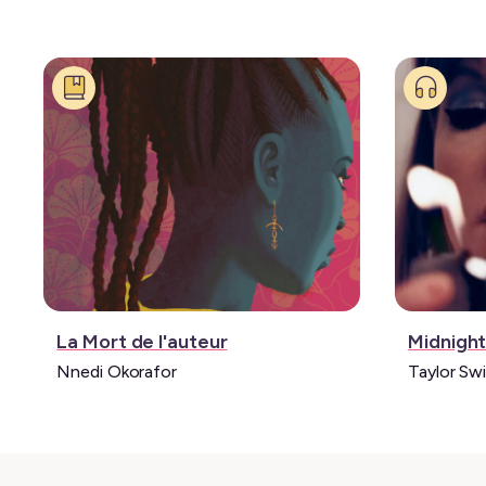
Livre:
Musique
La Mort de l'auteur
Midnigh
Nnedi Okorafor
Taylor Swi