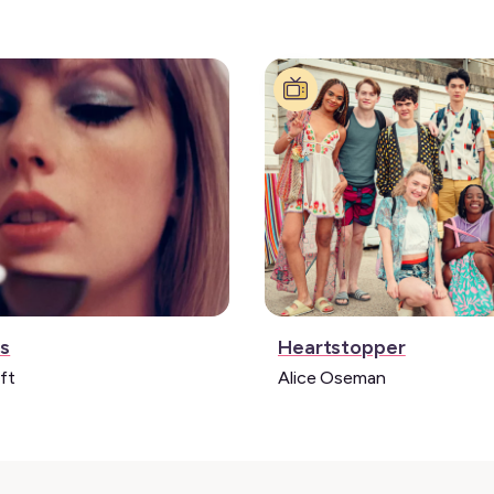
:
Série:
ts
Heartstopper
ft
Alice Oseman