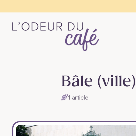
L'Odeur
du
Café
Bâle (ville)
–
Escapades
1 article
en
train,
créativité,
recettes
végétaliennes