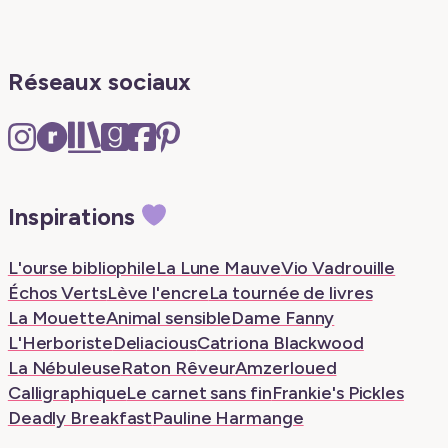
Réseaux sociaux
Instagram
Ravelry
The
Goodreads
Facebook
Pinterest
–
–
Storygraph
–
–
–
New
New
–
New
New
New
Inspirations
tab
tab
New
tab
tab
tab
tab
L'ourse bibliophile
La Lune Mauve
Vio Vadrouille
Échos Verts
Lève l'encre
La tournée de livres
La Mouette
Animal sensible
Dame Fanny
L'Herboriste
Deliacious
Catriona Blackwood
La Nébuleuse
Raton Rêveur
Amzerloued
Calligraphique
Le carnet sans fin
Frankie's Pickles
Deadly Breakfast
Pauline Harmange