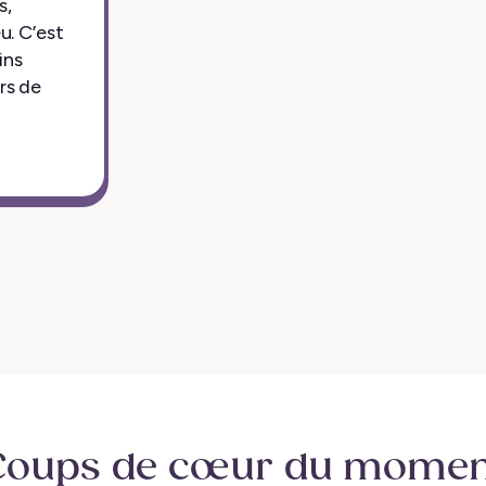
s,
u. C’est
ins
rs de
Coups de cœur
du momen