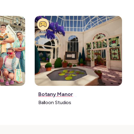
Jeu
Botany Manor
vidéo:
Balloon Studios