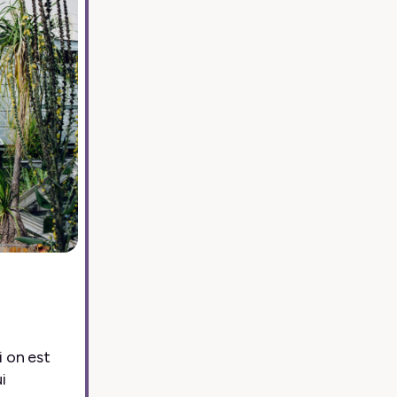
 on est
i